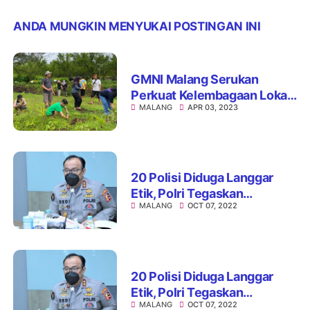
ANDA MUNGKIN MENYUKAI POSTINGAN INI
GMNI Malang Serukan
Perkuat Kelembagaan Lokal
MALANG
APR 03, 2023
Sebagai Benteng Terakhir
Upaya Konservasi.
20 Polisi Diduga Langgar
Etik, Polri Tegaskan
MALANG
OCT 07, 2022
Komitmen Usut Tuntas
Peristiwa Kanjuruhan
20 Polisi Diduga Langgar
Etik, Polri Tegaskan
MALANG
OCT 07, 2022
Komitmen Usut Tuntas