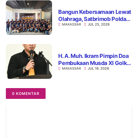
Bangun Kebersamaan Lewat
Olahraga, Satbrimob Polda
MAKASSAR
JUL 25, 2026
Sulsel dan BI Gelar Lomba
Menembak Presisi
H. A. Muh. Ikram Pimpin Doa
Pembukaan Musda XI Golkar
MAKASSAR
JUL 19, 2026
Sulsel di Hotel Claro
Makassar
0 KOMENTAR