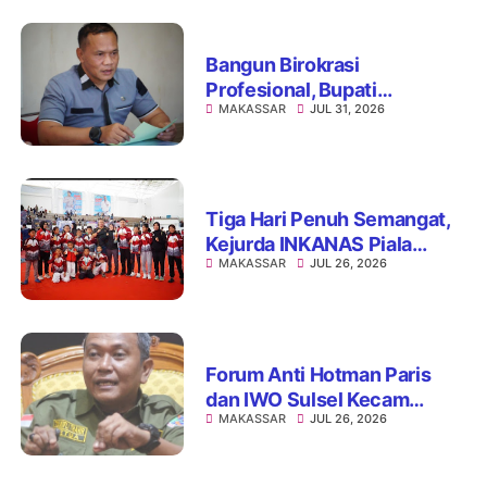
Bangun Birokrasi
Profesional, Bupati
MAKASSAR
JUL 31, 2026
Patahuddin Gelar
Assessment Jabatan
Administrator
Tiga Hari Penuh Semangat,
Kejurda INKANAS Piala
MAKASSAR
JUL 26, 2026
Kapolda Sulsel 2026 Sukses
Digelar
Forum Anti Hotman Paris
dan IWO Sulsel Kecam
MAKASSAR
JUL 26, 2026
Dugaan Pelecehan terhadap
Profesi Wartawan