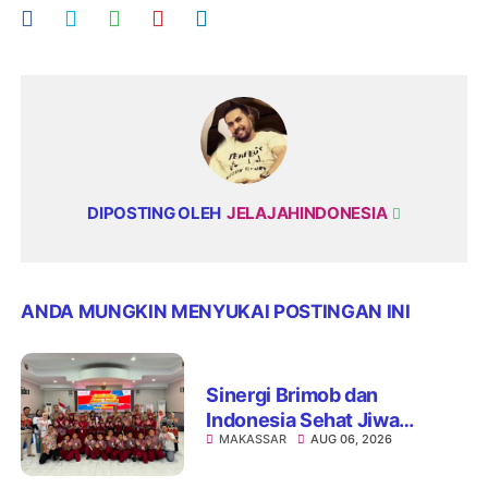
DIPOSTING OLEH
JELAJAHINDONESIA
ANDA MUNGKIN MENYUKAI POSTINGAN INI
Sinergi Brimob dan
Indonesia Sehat Jiwa
MAKASSAR
AUG 06, 2026
Hadirkan Pojok Curhat,
Edukasi Mental hingga Anti-