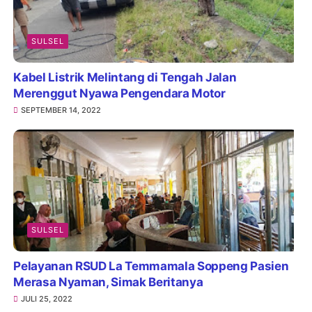
SULSEL
Kabel Listrik Melintang di Tengah Jalan
Merenggut Nyawa Pengendara Motor
SEPTEMBER 14, 2022
SULSEL
Pelayanan RSUD La Temmamala Soppeng Pasien
Merasa Nyaman, Simak Beritanya
JULI 25, 2022