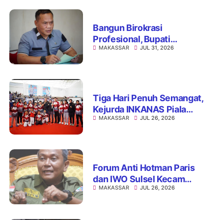
Bullying
Bangun Birokrasi
Profesional, Bupati
MAKASSAR
JUL 31, 2026
Patahuddin Gelar
Assessment Jabatan
Administrator
Tiga Hari Penuh Semangat,
Kejurda INKANAS Piala
MAKASSAR
JUL 26, 2026
Kapolda Sulsel 2026 Sukses
Digelar
Forum Anti Hotman Paris
dan IWO Sulsel Kecam
MAKASSAR
JUL 26, 2026
Dugaan Pelecehan terhadap
Profesi Wartawan