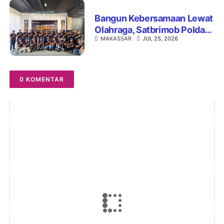
Bangun Kebersamaan Lewat
Olahraga, Satbrimob Polda
MAKASSAR
JUL 25, 2026
Sulsel dan BI Gelar Lomba
Menembak Presisi
0 KOMENTAR