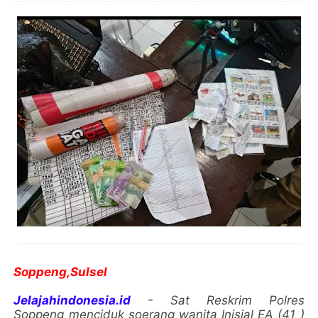
Soppeng,Sulsel
Jelajahindonesia.id
- Sat Reskrim Polres
Soppeng menciduk soerang wanita Inisial EA (41 )