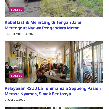
SULSEL
Kabel Listrik Melintang di Tengah Jalan
Merenggut Nyawa Pengendara Motor
SEPTEMBER 14, 2022
SULSEL
Pelayanan RSUD La Temmamala Soppeng Pasien
Merasa Nyaman, Simak Beritanya
JULI 25, 2022