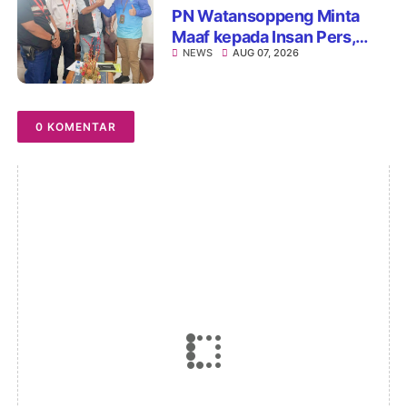
PN Watansoppeng Minta
Maaf kepada Insan Pers,
NEWS
AUG 07, 2026
Tegaskan Komitmen
Perbaiki Pelayanan
0 KOMENTAR