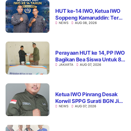
HUT ke-14 IWO, Ketua IWO
Soppeng Kamaruddin: Terus
NEWS
AUG 08, 2026
Jaga Integritas dan Nama
Baik Organisasi
Perayaan HUT ke 14, PP IWO
Bagikan Bea Siswa Untuk 8
JAKARTA
AUG 07, 2026
Siswa SD Muhammadiyah
16 Jaksel
Ketua IWO Pinrang Desak
Korwil SPPG Surati BGN Jika
NEWS
AUG 07, 2026
Ditemukan Dapur MBG Tak
Penuhi Standar