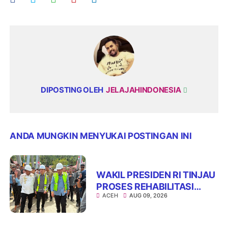
DIPOSTING OLEH
JELAJAHINDONESIA
ANDA MUNGKIN MENYUKAI POSTINGAN INI
WAKIL PRESIDEN RI TINJAU
PROSES REHABILITASI
ACEH
AUG 09, 2026
JEMBATAN LUMUT,
DORONG PENGUATAN
KONEKTIVITAS DI ACEH