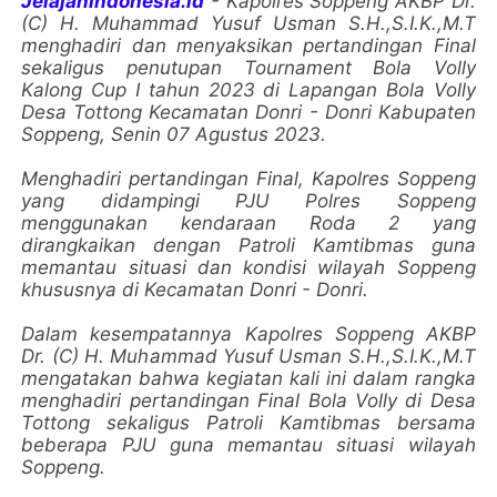
Jelajahindonesia.id
- Kapolres Soppeng AKBP Dr.
(C) H. Muhammad Yusuf Usman S.H.,S.I.K.,M.T
menghadiri dan menyaksikan pertandingan Final
sekaligus penutupan Tournament Bola Volly
Kalong Cup I tahun 2023 di Lapangan Bola Volly
Desa Tottong Kecamatan Donri - Donri Kabupaten
Soppeng, Senin 07 Agustus 2023.
Menghadiri pertandingan Final, Kapolres Soppeng
yang didampingi PJU Polres Soppeng
menggunakan kendaraan Roda 2 yang
dirangkaikan dengan Patroli Kamtibmas guna
memantau situasi dan kondisi wilayah Soppeng
khususnya di Kecamatan Donri - Donri.
Dalam kesempatannya Kapolres Soppeng AKBP
Dr. (C) H. Muhammad Yusuf Usman S.H.,S.I.K.,M.T
mengatakan bahwa kegiatan kali ini dalam rangka
menghadiri pertandingan Final Bola Volly di Desa
Tottong sekaligus Patroli Kamtibmas bersama
beberapa PJU guna memantau situasi wilayah
Soppeng.