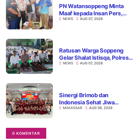
PN Watansoppeng Minta
Maaf kepada Insan Pers,
NEWS
AUG 07, 2026
Tegaskan Komitmen
Perbaiki Pelayanan
Ratusan Warga Soppeng
Gelar Shalat Istisqa, Polres
NEWS
AUG 07, 2026
Hadir Mengawal Ikhtiar
Memohon Turunnya Hujan
Sinergi Brimob dan
Indonesia Sehat Jiwa
MAKASSAR
AUG 06, 2026
Hadirkan Pojok Curhat,
Edukasi Mental hingga Anti-
Bullying
0 KOMENTAR