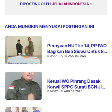
DIPOSTING OLEH
JELAJAHINDONESIA
ANDA MUNGKIN MENYUKAI POSTINGAN INI
Perayaan HUT ke 14, PP IWO
Bagikan Bea Siswa Untuk 8
JAKARTA
AUG 07, 2026
Siswa SD Muhammadiyah
16 Jaksel
Ketua IWO Pinrang Desak
Korwil SPPG Surati BGN Jika
NEWS
AUG 07, 2026
Ditemukan Dapur MBG Tak
Penuhi Standar