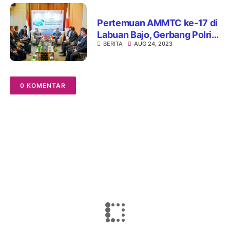
Pertemuan AMMTC ke-17 di
Labuan Bajo, Gerbang Polri
BERITA
AUG 24, 2023
dan ASEAN Jaga Kawasan
dari Kejahatan Transnasional
0 KOMENTAR