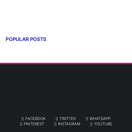
FACEBOOK
TWITTER
WHATSAPP
PINTEREST
INSTAGRAM
YOUTUBE
© COPYRIGHT 2021 -
JELAJAH INDONESIA