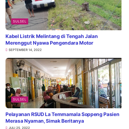
SULSEL
Kabel Listrik Melintang di Tengah Jalan
Merenggut Nyawa Pengendara Motor
SEPTEMBER 14, 2022
SULSEL
Pelayanan RSUD La Temmamala Soppeng Pasien
Merasa Nyaman, Simak Beritanya
JULI 25, 2022