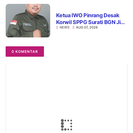
Ketua IWO Pinrang Desak
Korwil SPPG Surati BGN Jika
NEWS
AUG 07, 2026
Ditemukan Dapur MBG Tak
Penuhi Standar
0 KOMENTAR