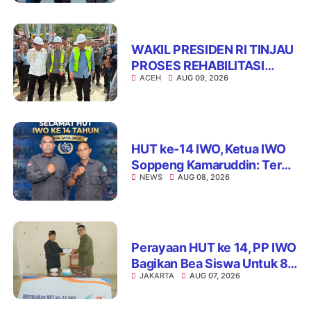
WAKIL PRESIDEN RI TINJAU
PROSES REHABILITASI
ACEH
AUG 09, 2026
JEMBATAN LUMUT,
DORONG PENGUATAN
KONEKTIVITAS DI ACEH
HUT ke-14 IWO, Ketua IWO
Soppeng Kamaruddin: Terus
NEWS
AUG 08, 2026
Jaga Integritas dan Nama
Baik Organisasi
Perayaan HUT ke 14, PP IWO
Bagikan Bea Siswa Untuk 8
JAKARTA
AUG 07, 2026
Siswa SD Muhammadiyah
16 Jaksel