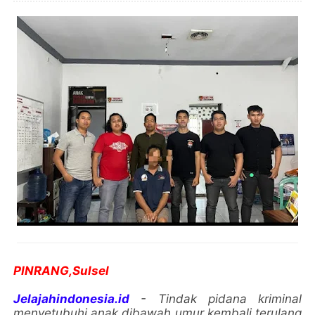
PINRANG,Sulsel
Jelajahindonesia.id
- Tindak pidana kriminal
menyetubuhi anak dibawah umur kembali terulang