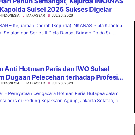
 Hari Penuh Semangat, Kejurda INKANAS
 Kapolda Sulsel 2026 Sukses Digelar
HINDONESIA
MAKASSAR
JUL 26, 2026
R – Kejuaraan Daerah (Kejurda) INKANAS Piala Kapolda
i Selatan dan Series II Piala Dansat Brimob Polda Sul...
 Anti Hotman Paris dan IWO Sulsel
m Dugaan Pelecehan terhadap Profesi
HINDONESIA
MAKASSAR
JUL 26, 2026
awan
r – Pernyataan pengacara Hotman Paris Hutapea dalam
nsi pers di Gedung Kejaksaan Agung, Jakarta Selatan, p...