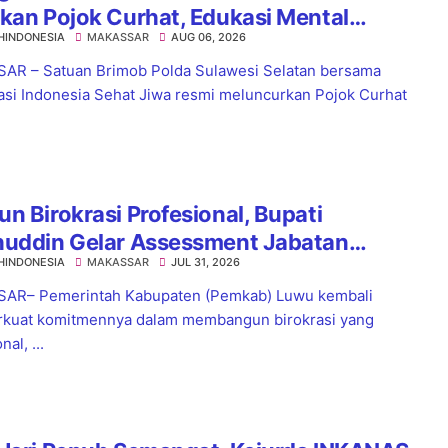
kan Pojok Curhat, Edukasi Mental
HINDONESIA
MAKASSAR
AUG 06, 2026
a Anti-Bullying
R – Satuan Brimob Polda Sulawesi Selatan bersama
asi Indonesia Sehat Jiwa resmi meluncurkan Pojok Curhat
n Birokrasi Profesional, Bupati
huddin Gelar Assessment Jabatan
HINDONESIA
MAKASSAR
JUL 31, 2026
istrator
AR– Pemerintah Kabupaten (Pemkab) Luwu kembali
kuat komitmennya dalam membangun birokrasi yang
nal, ...