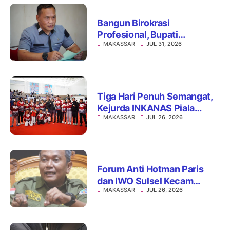
Bangun Birokrasi
Profesional, Bupati
MAKASSAR
JUL 31, 2026
Patahuddin Gelar
Assessment Jabatan
Administrator
Tiga Hari Penuh Semangat,
Kejurda INKANAS Piala
MAKASSAR
JUL 26, 2026
Kapolda Sulsel 2026 Sukses
Digelar
Forum Anti Hotman Paris
dan IWO Sulsel Kecam
MAKASSAR
JUL 26, 2026
Dugaan Pelecehan terhadap
Profesi Wartawan