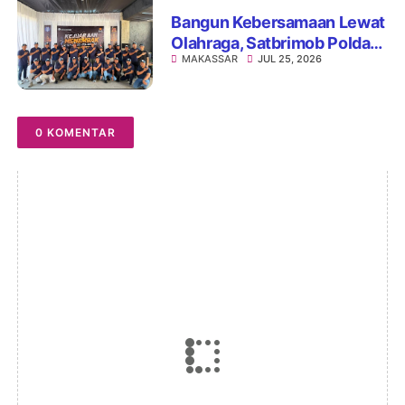
Bangun Kebersamaan Lewat
Olahraga, Satbrimob Polda
MAKASSAR
JUL 25, 2026
Sulsel dan BI Gelar Lomba
Menembak Presisi
0 KOMENTAR