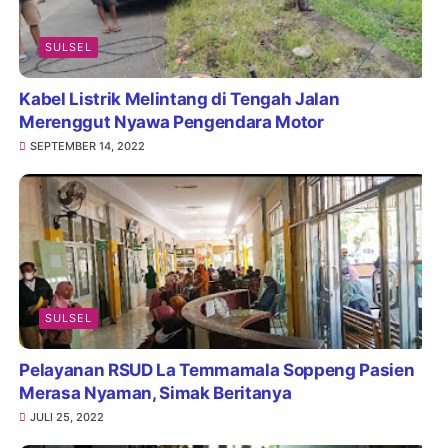
SULSEL
Kabel Listrik Melintang di Tengah Jalan
Merenggut Nyawa Pengendara Motor
SEPTEMBER 14, 2022
SULSEL
Pelayanan RSUD La Temmamala Soppeng Pasien
Merasa Nyaman, Simak Beritanya
JULI 25, 2022