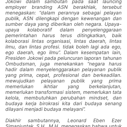
Jokowi dalam sambutan pada saat launcing
employer branding ASN berakhlak, tersebut
menegaskan: “dalam perannya sebagai pelayan
publik, ASN dilengkapi dengan kewenangan dan
sumber daya yang diberikan oleh negara. Upaya-
upaya kolaboratif dalam penyelenggaraan
pemerintahan harus terus ditingkatkan, baik
kolaborasi lintas organisasi, lintas daerah, lintas
ilmu, dan lintas profesi. tidak boleh lagi ada ego,
ego daerah, ego ilmu”. Dalam kesempatan lain,
Presiden Jokowi pada peluncuran laporan tahunan
Ombudsman, juga menekankan “negara harus
hadir dalam menyelenggarakan pelayanan publik
yang prima, cepat, profesional dan berkeadilan.
mewujudkan pelayanan publik yang prima
memerlukan ikhtiar yang berkelanjutan,
memerlukan transformasi sistem, memerlukan tata
kelola, membutuhkan perubahan mindset, dan
budaya kerja birokrasi kita dari budaya senang
dilayani menjadi budaya melayani”.
Diakhir sambutannya, Leonard Eben Ezer
Simanjuntak, S.H., M.H, menegaskan bahwa untuk