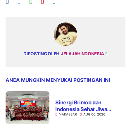
DIPOSTING OLEH
JELAJAHINDONESIA
ANDA MUNGKIN MENYUKAI POSTINGAN INI
Sinergi Brimob dan
Indonesia Sehat Jiwa
MAKASSAR
AUG 06, 2026
Hadirkan Pojok Curhat,
Edukasi Mental hingga Anti-
Bullying