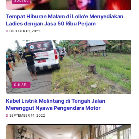
SULSEL
Tempat Hiburan Malam di Lollo'e Menyediakan
Ladies dengan Jasa 50 Ribu Perjam
OKTOBER 01, 2022
SULSEL
Kabel Listrik Melintang di Tengah Jalan
Merenggut Nyawa Pengendara Motor
SEPTEMBER 14, 2022