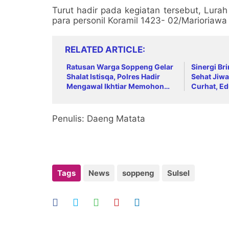
Turut hadir pada kegiatan tersebut, Lura
para personil Koramil 1423- 02/Marioriawa
RELATED ARTICLE
Ratusan Warga Soppeng Gelar
Sinergi Br
Shalat Istisqa, Polres Hadir
Sehat Jiwa
Mengawal Ikhtiar Memohon
Curhat, Ed
Turunnya Hujan
Anti-Bully
Penulis: Daeng Matata
Tags
News
soppeng
Sulsel