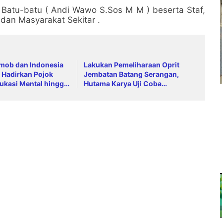
h Batu-batu ( Andi Wawo S.Sos M M ) beserta Staf,
 dan Masyarakat Sekitar .
imob dan Indonesia
Lakukan Pemeliharaan Oprit
 Hadirkan Pojok
Jembatan Batang Serangan,
ukasi Mental hingga
Hutama Karya Uji Coba
ing
Contraflow di KM 55 Tol Binjai–
Langsa