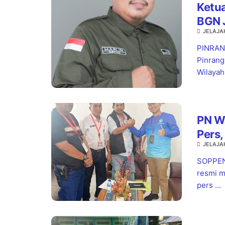
Ketua
BGN 
JELAJA
Stan
PINRANG
Pinrang
Wilayah.
PN W
Pers,
JELAJA
Pela
SOPPENG
resmi m
pers ...