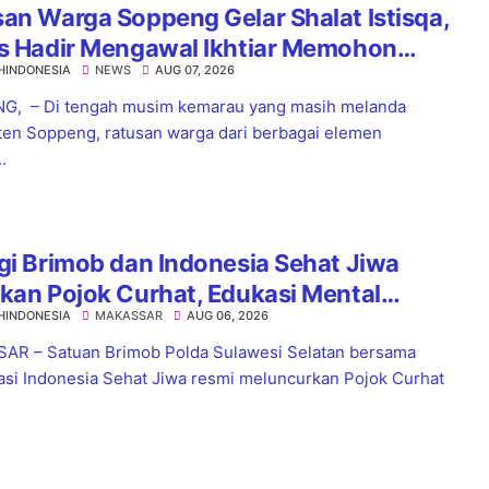
an Warga Soppeng Gelar Shalat Istisqa,
es Hadir Mengawal Ikhtiar Memohon
HINDONESIA
NEWS
AUG 07, 2026
nnya Hujan
G, – Di tengah musim kemarau yang masih melanda
en Soppeng, ratusan warga dari berbagai elemen
.
gi Brimob dan Indonesia Sehat Jiwa
kan Pojok Curhat, Edukasi Mental
HINDONESIA
MAKASSAR
AUG 06, 2026
a Anti-Bullying
R – Satuan Brimob Polda Sulawesi Selatan bersama
asi Indonesia Sehat Jiwa resmi meluncurkan Pojok Curhat