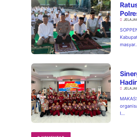
Ratus
Polr
JELAJA
Turu
SOPPEN
Kabupat
masyar..
Siner
Hadir
JELAJA
hingg
MAKASSA
organis
I...