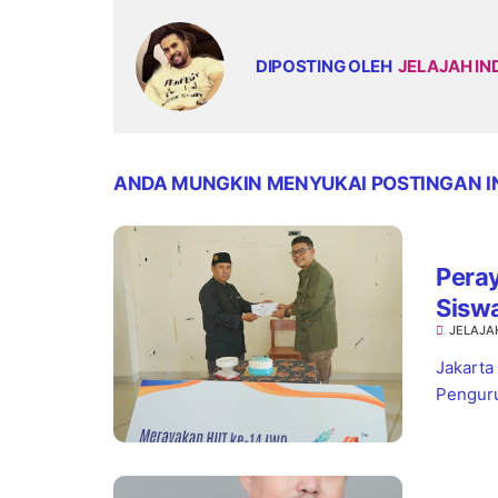
DIPOSTING OLEH
JELAJAH IN
ANDA MUNGKIN MENYUKAI POSTINGAN I
Pera
Sisw
JELAJA
Jaks
Jakarta
Penguru