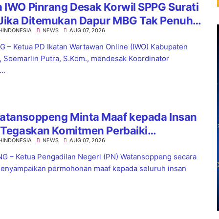
 IWO Pinrang Desak Korwil SPPG Surati
Jika Ditemukan Dapur MBG Tak Penuhi
HINDONESIA
NEWS
AUG 07, 2026
dar
 – Ketua PD Ikatan Wartawan Online (IWO) Kabupaten
, Soemarlin Putra, S.Kom., mendesak Koordinator
..
atansoppeng Minta Maaf kepada Insan
 Tegaskan Komitmen Perbaiki
HINDONESIA
NEWS
AUG 07, 2026
yanan
 – Ketua Pengadilan Negeri (PN) Watansoppeng secara
enyampaikan permohonan maaf kepada seluruh insan