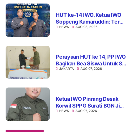
HUT ke-14 IWO, Ketua IWO
Soppeng Kamaruddin: Terus
NEWS
AUG 08, 2026
Jaga Integritas dan Nama
Baik Organisasi
Perayaan HUT ke 14, PP IWO
Bagikan Bea Siswa Untuk 8
JAKARTA
AUG 07, 2026
Siswa SD Muhammadiyah
16 Jaksel
Ketua IWO Pinrang Desak
Korwil SPPG Surati BGN Jika
NEWS
AUG 07, 2026
Ditemukan Dapur MBG Tak
Penuhi Standar