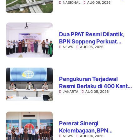
NASIONAL
AUG 06, 2026
Hutama Karya Uji Coba
Contraflow di KM 55 Tol
Binjai–Langsa
Dua PPAT Resmi Dilantik,
BPN Soppeng Perkuat
NEWS
AUG 05, 2026
Pelayanan Pertanahan
Pengukuran Terjadwal
Resmi Berlaku di 400 Kantor
JAKARTA
AUG 05, 2026
Pertanahan, ATR/BPN Jamin
Kepastian Layanan
Maksimal 7 Hari
Pererat Sinergi
Kelembagaan, BPN
NEWS
AUG 04, 2026
Kabupaten Soppeng dan