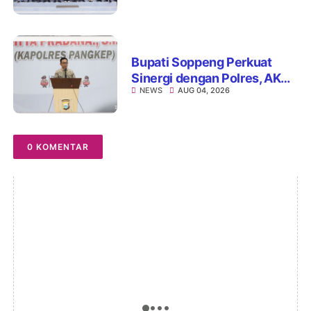
Kejari Watansoppeng
Perkuat Koordinasi
Pelayanan Pertanahan
Bupati Soppeng Perkuat
Sinergi dengan Polres, AKBP
NEWS
AUG 04, 2026
Hari Budiyanto Siap Layani
Warga 24 Jam
0 KOMENTAR