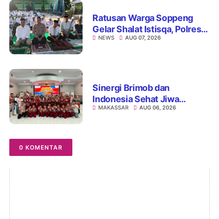
Ratusan Warga Soppeng
Gelar Shalat Istisqa, Polres
NEWS
AUG 07, 2026
Hadir Mengawal Ikhtiar
Memohon Turunnya Hujan
Sinergi Brimob dan
Indonesia Sehat Jiwa
MAKASSAR
AUG 06, 2026
Hadirkan Pojok Curhat,
Edukasi Mental hingga Anti-
Bullying
0 KOMENTAR