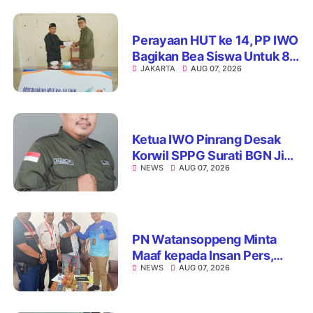
Perayaan HUT ke 14, PP IWO
Bagikan Bea Siswa Untuk 8
JAKARTA
AUG 07, 2026
Siswa SD Muhammadiyah
16 Jaksel
Ketua IWO Pinrang Desak
Korwil SPPG Surati BGN Jika
NEWS
AUG 07, 2026
Ditemukan Dapur MBG Tak
Penuhi Standar
PN Watansoppeng Minta
Maaf kepada Insan Pers,
NEWS
AUG 07, 2026
Tegaskan Komitmen
Perbaiki Pelayanan