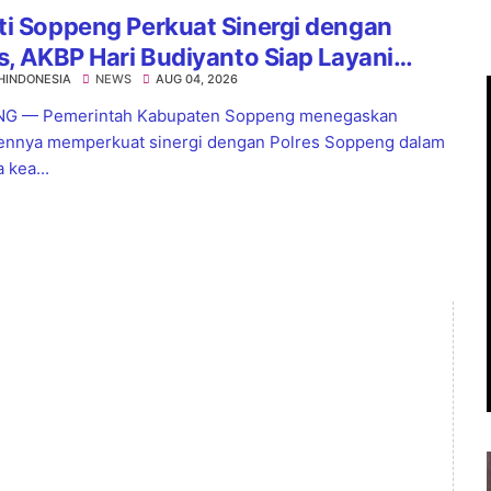
i Soppeng Perkuat Sinergi dengan
s, AKBP Hari Budiyanto Siap Layani
HINDONESIA
NEWS
AUG 04, 2026
a 24 Jam
G — Pemerintah Kabupaten Soppeng menegaskan
nnya memperkuat sinergi dengan Polres Soppeng dalam
 kea...