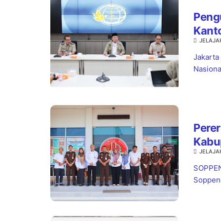
Pengu
Kant
JELAJA
Kepas
Jakarta
Nasiona
Perer
Kabu
JELAJA
Wata
Pela
SOPPENG
Soppeng,