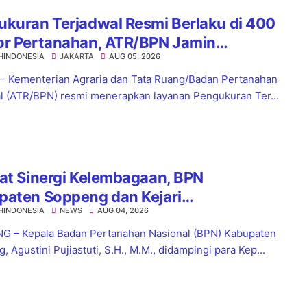
kuran Terjadwal Resmi Berlaku di 400
or Pertanahan, ATR/BPN Jamin
HINDONESIA
JAKARTA
AUG 05, 2026
tian Layanan Maksimal 7 Hari
 – Kementerian Agraria dan Tata Ruang/Badan Pertanahan
l (ATR/BPN) resmi menerapkan layanan Pengukuran Ter...
at Sinergi Kelembagaan, BPN
paten Soppeng dan Kejari
HINDONESIA
NEWS
AUG 04, 2026
nsoppeng Perkuat Koordinasi
yanan Pertanahan
 – Kepala Badan Pertanahan Nasional (BPN) Kabupaten
 Agustini Pujiastuti, S.H., M.M., didampingi para Kep...