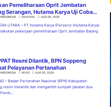
kan Pemeliharaan Oprit Jembatan
ng Serangan, Hutama Karya Uji Coba
HINDONESIA
NASIONAL
AUG 06, 2026
aflow di KM 55 Tol Binjai–Langsa
RA UTARA – PT Hutama Karya (Persero) (Hutama Karya)
lakukan pekerjaan pemeliharaan Oprit Jembatan Batang
PAT Resmi Dilantik, BPN Soppeng
uat Pelayanan Pertanahan
HINDONESIA
NEWS
AUG 05, 2026
 – Badan Pertanahan Nasional (BPN) Kabupaten
 resmi melantik dan mengambil sumpah jabatan dua
 Pemb...