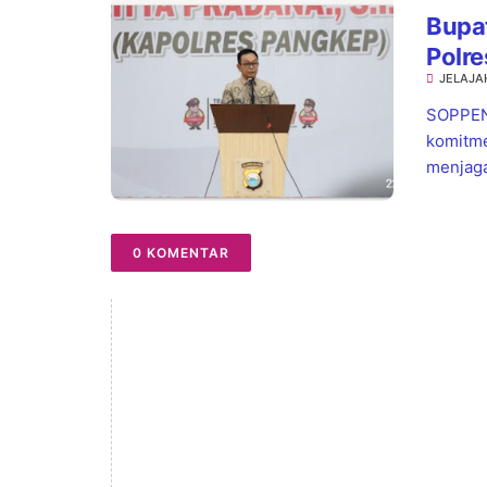
Bupat
Polre
JELAJA
Warg
SOPPEN
komitme
menjaga
0 KOMENTAR