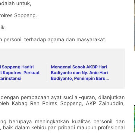
adalah untuk,
Polres Soppeng.
ik.
n personil terhadap agama dan masyarakat.
N Soppeng Hadiri
Mengenal Sosok AKBP Hari
t Kapolres, Perkuat
Budiyanto dan Ny. Anie Hari
tarinstansi
Budiyanto, Pemimpin Baru
Keluarga Besar Polres Soppeng
i dengan pembacaan ayat suci al-quran, dilanjutkan
 oleh Kabag Ren Polres Soppeng, AKP Zainuddin,
eng berupaya meningkatkan kualitas personil dan
 baik dalam kehidupan pribadi maupun profesional