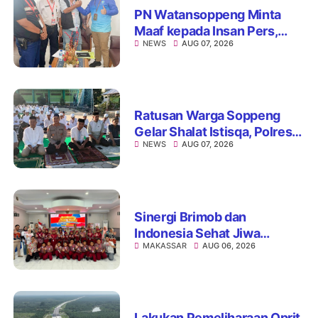
PN Watansoppeng Minta
Maaf kepada Insan Pers,
NEWS
AUG 07, 2026
Tegaskan Komitmen
Perbaiki Pelayanan
Ratusan Warga Soppeng
Gelar Shalat Istisqa, Polres
NEWS
AUG 07, 2026
Hadir Mengawal Ikhtiar
Memohon Turunnya Hujan
Sinergi Brimob dan
Indonesia Sehat Jiwa
MAKASSAR
AUG 06, 2026
Hadirkan Pojok Curhat,
Edukasi Mental hingga Anti-
Bullying
Lakukan Pemeliharaan Oprit