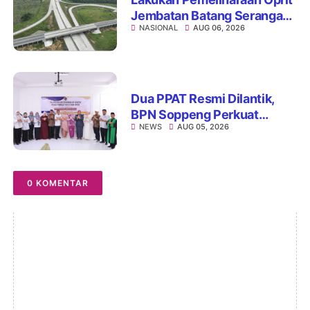
Jembatan Batang Serangan,
NASIONAL
AUG 06, 2026
Hutama Karya Uji Coba
Contraflow di KM 55 Tol
Binjai–Langsa
Dua PPAT Resmi Dilantik,
BPN Soppeng Perkuat
NEWS
AUG 05, 2026
Pelayanan Pertanahan
0 KOMENTAR