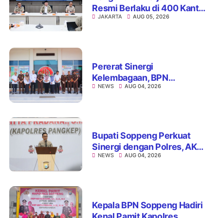
Resmi Berlaku di 400 Kantor
JAKARTA
AUG 05, 2026
Pertanahan, ATR/BPN Jamin
Kepastian Layanan
Maksimal 7 Hari
Pererat Sinergi
Kelembagaan, BPN
NEWS
AUG 04, 2026
Kabupaten Soppeng dan
Kejari Watansoppeng
Perkuat Koordinasi
Pelayanan Pertanahan
Bupati Soppeng Perkuat
Sinergi dengan Polres, AKBP
NEWS
AUG 04, 2026
Hari Budiyanto Siap Layani
Warga 24 Jam
Kepala BPN Soppeng Hadiri
Kenal Pamit Kapolres,