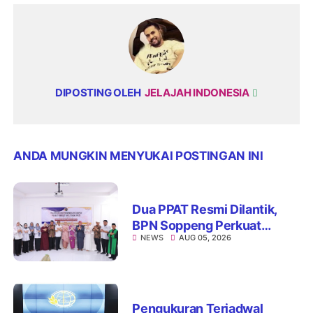
DIPOSTING OLEH
JELAJAH INDONESIA
ANDA MUNGKIN MENYUKAI POSTINGAN INI
Dua PPAT Resmi Dilantik,
BPN Soppeng Perkuat
NEWS
AUG 05, 2026
Pelayanan Pertanahan
Pengukuran Terjadwal