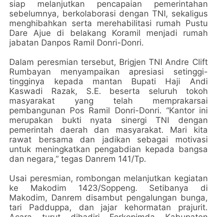
siap melanjutkan pencapaian pemerintahan
sebelumnya, berkolaborasi dengan TNI, sekaligus
menghibahkan serta merehabilitasi rumah Pustu
Dare Ajue di belakang Koramil menjadi rumah
jabatan Danpos Ramil Donri-Donri.
Dalam peresmian tersebut, Brigjen TNI Andre Clift
Rumbayan menyampaikan apresiasi setinggi-
tingginya kepada mantan Bupati Haji Andi
Kaswadi Razak, S.E. beserta seluruh tokoh
masyarakat yang telah memprakarsai
pembangunan Pos Ramil Donri-Donri. “Kantor ini
merupakan bukti nyata sinergi TNI dengan
pemerintah daerah dan masyarakat. Mari kita
rawat bersama dan jadikan sebagai motivasi
untuk meningkatkan pengabdian kepada bangsa
dan negara,” tegas Danrem 141/Tp.
Usai peresmian, rombongan melanjutkan kegiatan
ke Makodim 1423/Soppeng. Setibanya di
Makodim, Danrem disambut pengalungan bunga,
tari Padduppa, dan jajar kehormatan prajurit.
Acara turut dihadiri Forkopimda Kabupaten