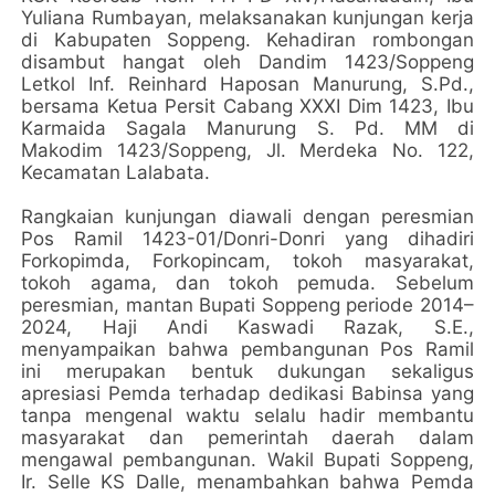
Yuliana Rumbayan, melaksanakan kunjungan kerja
di Kabupaten Soppeng. Kehadiran rombongan
disambut hangat oleh Dandim 1423/Soppeng
Letkol Inf. Reinhard Haposan Manurung, S.Pd.,
bersama Ketua Persit Cabang XXXI Dim 1423, Ibu
Karmaida Sagala Manurung S. Pd. MM di
Makodim 1423/Soppeng, Jl. Merdeka No. 122,
Kecamatan Lalabata.
Rangkaian kunjungan diawali dengan peresmian
Pos Ramil 1423-01/Donri-Donri yang dihadiri
Forkopimda, Forkopincam, tokoh masyarakat,
tokoh agama, dan tokoh pemuda. Sebelum
peresmian, mantan Bupati Soppeng periode 2014–
2024, Haji Andi Kaswadi Razak, S.E.,
menyampaikan bahwa pembangunan Pos Ramil
ini merupakan bentuk dukungan sekaligus
apresiasi Pemda terhadap dedikasi Babinsa yang
tanpa mengenal waktu selalu hadir membantu
masyarakat dan pemerintah daerah dalam
mengawal pembangunan. Wakil Bupati Soppeng,
Ir. Selle KS Dalle, menambahkan bahwa Pemda