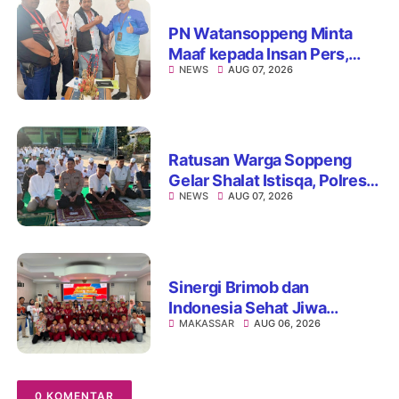
PN Watansoppeng Minta
Maaf kepada Insan Pers,
NEWS
AUG 07, 2026
Tegaskan Komitmen
Perbaiki Pelayanan
Ratusan Warga Soppeng
Gelar Shalat Istisqa, Polres
NEWS
AUG 07, 2026
Hadir Mengawal Ikhtiar
Memohon Turunnya Hujan
Sinergi Brimob dan
Indonesia Sehat Jiwa
MAKASSAR
AUG 06, 2026
Hadirkan Pojok Curhat,
Edukasi Mental hingga Anti-
Bullying
0 KOMENTAR