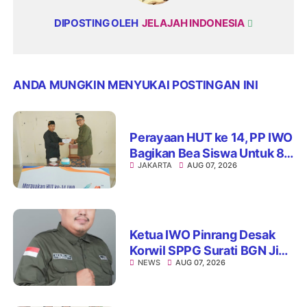
DIPOSTING OLEH
JELAJAH INDONESIA
ANDA MUNGKIN MENYUKAI POSTINGAN INI
Perayaan HUT ke 14, PP IWO
Bagikan Bea Siswa Untuk 8
JAKARTA
AUG 07, 2026
Siswa SD Muhammadiyah
16 Jaksel
Ketua IWO Pinrang Desak
Korwil SPPG Surati BGN Jika
NEWS
AUG 07, 2026
Ditemukan Dapur MBG Tak
Penuhi Standar