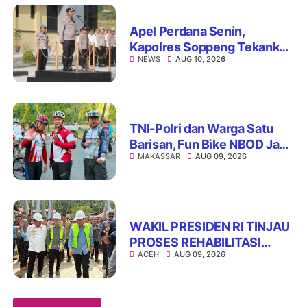
Apel Perdana Senin,
Kapolres Soppeng Tekankan
NEWS
AUG 10, 2026
Pelayanan Tanpa
Mempersulit Masyarakat
TNI-Polri dan Warga Satu
Barisan, Fun Bike NBOD Jadi
MAKASSAR
AUG 09, 2026
Ajang Perkuat Kebersamaan
WAKIL PRESIDEN RI TINJAU
PROSES REHABILITASI
ACEH
AUG 09, 2026
JEMBATAN LUMUT,
DORONG PENGUATAN
KONEKTIVITAS DI ACEH