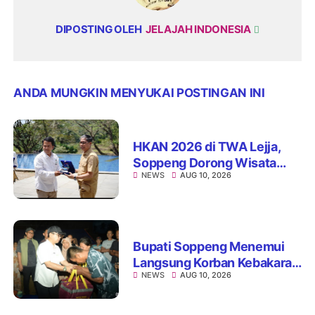
DIPOSTING OLEH
JELAJAH INDONESIA
ANDA MUNGKIN MENYUKAI POSTINGAN INI
HKAN 2026 di TWA Lejja,
Soppeng Dorong Wisata
NEWS
AUG 10, 2026
Sejalan dengan Konservasi
Bupati Soppeng Menemui
Langsung Korban Kebakaran
NEWS
AUG 10, 2026
di Desa Rompegading