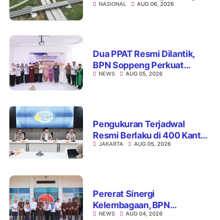
NASIONAL
AUG 06, 2026
Hutama Karya Uji Coba
Contraflow di KM 55 Tol
Binjai–Langsa
Dua PPAT Resmi Dilantik,
BPN Soppeng Perkuat
NEWS
AUG 05, 2026
Pelayanan Pertanahan
Pengukuran Terjadwal
Resmi Berlaku di 400 Kantor
JAKARTA
AUG 05, 2026
Pertanahan, ATR/BPN Jamin
Kepastian Layanan
Maksimal 7 Hari
Pererat Sinergi
Kelembagaan, BPN
NEWS
AUG 04, 2026
Kabupaten Soppeng dan