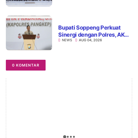
Kejari Watansoppeng
Perkuat Koordinasi
Pelayanan Pertanahan
Bupati Soppeng Perkuat
Sinergi dengan Polres, AKBP
NEWS
AUG 04, 2026
Hari Budiyanto Siap Layani
Warga 24 Jam
0 KOMENTAR