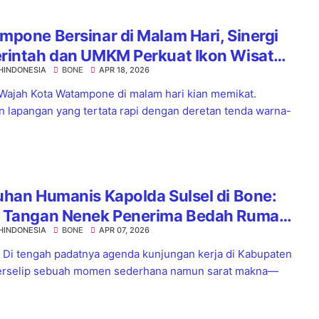
pone Bersinar di Malam Hari, Sinergi
rintah dan UMKM Perkuat Ikon Wisata
HINDONESIA
BONE
APR 18, 2026
Wajah Kota Watampone di malam hari kian memikat.
 lapangan yang tertata rapi dengan deretan tenda warna-
han Humanis Kapolda Sulsel di Bone:
 Tangan Nenek Penerima Bedah Rumah,
HINDONESIA
BONE
APR 07, 2026
rkan Haru dan Teladan
Di tengah padatnya agenda kunjungan kerja di Kabupaten
erselip sebuah momen sederhana namun sarat makna—