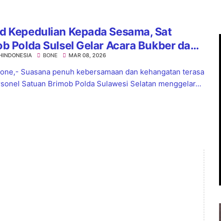
d Kepedulian Kepada Sesama, Sat
b Polda Sulsel Gelar Acara Bukber dan
HINDONESIA
BONE
MAR 08, 2026
 Paket Ramadan
ne,- Suasana penuh kebersamaan dan kehangatan terasa
rsonel Satuan Brimob Polda Sulawesi Selatan menggelar...