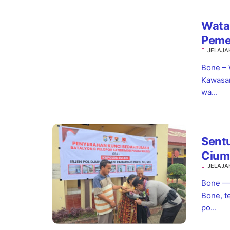
Watam
Peme
JELAJA
Kota
Bone – 
Kawasan
wa...
Sentu
Cium
JELAJA
Hadi
Bone — 
Bone, t
po...