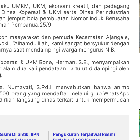
laku UMKM, UKM, ekonomi kreatif, dan pedagang
Dinas Koperasi & UKM serta Dinas Perindustrian
an jemput bola pembuatan Nomor Induk Berusaha
n Aman Pompanua.25/9
Tokoh masyarakat dan pemuda Kecamatan Ajangale,
kli. “Alhamdulillah, kami sangat bersyukur dengan
ujarnya saat mendampingi warga mengurus NIB.
operasi & UKM Bone, Herman, S.E., menyampaikan
dalam dua kali pendataan. Ia turut didampingi oleh
.
le, Nurhayati, S.Pd.I, menyebutkan bahwa animo
 500 orang yang mendaftar melalui grup WhatsApp
adirkan langsung dinas terkait untuk mempermudah
esmi Dilantik, BPN
Pengukuran Terjadwal Resmi