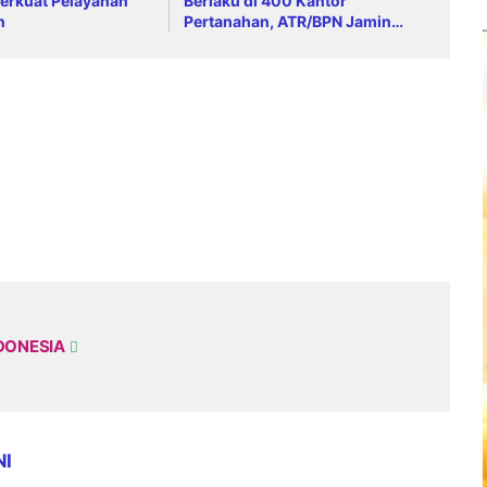
erkuat Pelayanan
Berlaku di 400 Kantor
n
Pertanahan, ATR/BPN Jamin
Kepastian Layanan Maksimal 7
Hari
DONESIA
NI