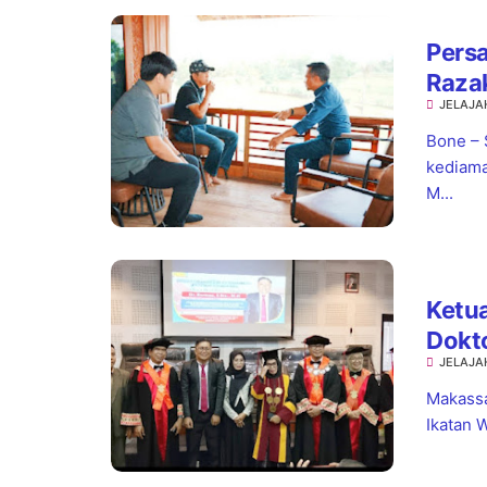
Pers
Razak
JELAJA
Bupa
Bone – 
kediama
M...
Ketua
Dokto
JELAJA
Makassa
Ikatan 