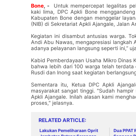
Bone
, -
Untuk mempercepat legalitas pe
kaki lima, DPC Apkli Bone menggandeng 
Kabupaten Bone dengan menggelar layan
(NIB) di Sekretariat Apkli Ajangale, Jala
Kegiatan ini disambut antusias warga. 
Andi Abu Nawas, mengapresiasi langkah Ap
adanya pelayanan langsung seperti ini,” 
Kabid Pemberdayaan Usaha Mikro Dinas K
bahwa lebih dari 100 warga telah terdata 
Rusdi dan Inong saat kegiatan berlangsung
Sementara itu, Ketua DPC Apkli Ajanga
masyarakat sangat tinggi. "Sudah hampir
Apkli Ajangale. Inilah alasan kami mengh
proses," jelasnya.
RELATED ARTICLE
Lakukan Pemeliharaan Oprit
Dua PPAT R