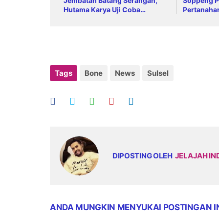
Jembatan Batang Serangan,
Soppeng P
Hutama Karya Uji Coba
Pertanaha
Contraflow di KM 55 Tol Binjai–
Langsa
Tags
Bone
News
Sulsel
DIPOSTING OLEH
JELAJAH IN
ANDA MUNGKIN MENYUKAI POSTINGAN I