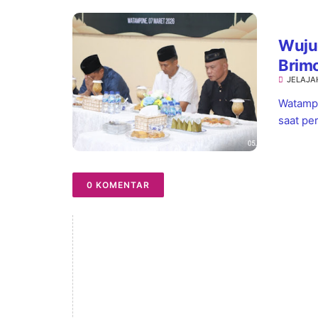
Wuju
Brimo
JELAJA
Bagi
Watampo
saat pe
0 KOMENTAR