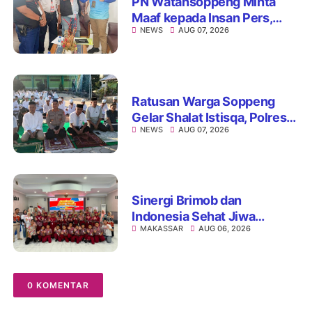
PN Watansoppeng Minta
Maaf kepada Insan Pers,
NEWS
AUG 07, 2026
Tegaskan Komitmen
Perbaiki Pelayanan
Ratusan Warga Soppeng
Gelar Shalat Istisqa, Polres
NEWS
AUG 07, 2026
Hadir Mengawal Ikhtiar
Memohon Turunnya Hujan
Sinergi Brimob dan
Indonesia Sehat Jiwa
MAKASSAR
AUG 06, 2026
Hadirkan Pojok Curhat,
Edukasi Mental hingga Anti-
Bullying
0 KOMENTAR