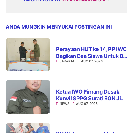
ANDA MUNGKIN MENYUKAI POSTINGAN INI
Perayaan HUT ke 14, PP IWO
Bagikan Bea Siswa Untuk 8
JAKARTA
AUG 07, 2026
Siswa SD Muhammadiyah
16 Jaksel
Ketua IWO Pinrang Desak
Korwil SPPG Surati BGN Jika
NEWS
AUG 07, 2026
Ditemukan Dapur MBG Tak
Penuhi Standar