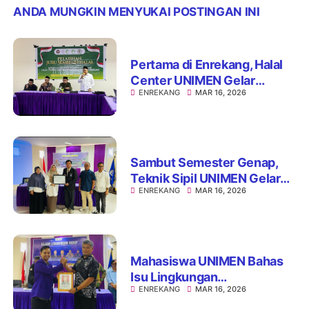
ANDA MUNGKIN MENYUKAI POSTINGAN INI
Pertama di Enrekang, Halal
Center UNIMEN Gelar
ENREKANG
MAR 16, 2026
Pelatihan Juru Sembelih
Halal
Sambut Semester Genap,
Teknik Sipil UNIMEN Gelar
ENREKANG
MAR 16, 2026
Kuliah Umum Persiapan
Dunia Kerja
Mahasiswa UNIMEN Bahas
Isu Lingkungan
ENREKANG
MAR 16, 2026
Kontemporer di Enrekang