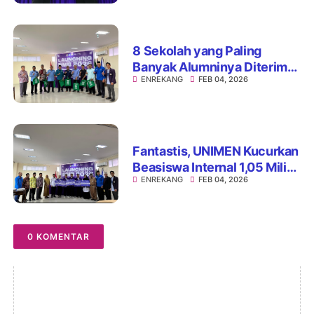
8 Sekolah yang Paling
Banyak Alumninya Diterima
ENREKANG
FEB 04, 2026
Di UNIMEN 2025, Berikut
Daftarnya
Fantastis, UNIMEN Kucurkan
Beasiswa Internal 1,05 Miliar
ENREKANG
FEB 04, 2026
untuk Mahasiswa Baru
0 KOMENTAR