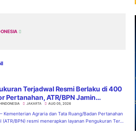
DONESIA
NI
kuran Terjadwal Resmi Berlaku di 400
or Pertanahan, ATR/BPN Jamin
HINDONESIA
JAKARTA
AUG 05, 2026
tian Layanan Maksimal 7 Hari
 – Kementerian Agraria dan Tata Ruang/Badan Pertanahan
l (ATR/BPN) resmi menerapkan layanan Pengukuran Ter...