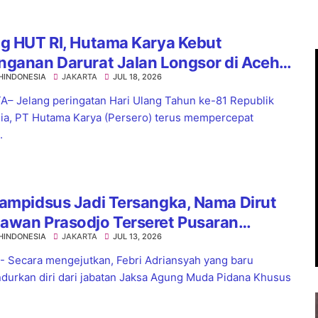
g HUT RI, Hutama Karya Kebut
nganan Darurat Jalan Longsor di Aceh
HINDONESIA
JAKARTA
JUL 18, 2026
Sumatera
– Jelang peringatan Hari Ulang Tahun ke-81 Republik
ia, PT Hutama Karya (Persero) terus mempercepat
.
ampidsus Jadi Tersangka, Nama Dirut
awan Prasodjo Terseret Pusaran
HINDONESIA
JAKARTA
JUL 13, 2026
an Korupsi Batu Bara PLN
 - Secara mengejutkan, Febri Adriansyah yang baru
urkan diri dari jabatan Jaksa Agung Muda Pidana Khusus