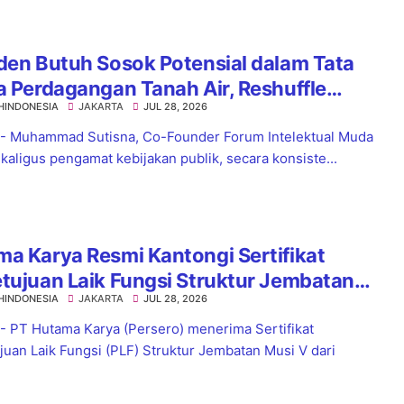
den Butuh Sosok Potensial dalam Tata
a Perdagangan Tanah Air, Reshuffle
HINDONESIA
JAKARTA
JUL 28, 2026
ag Jadi Langkah Strategis
 - Muhammad Sutisna, Co-Founder Forum Intelektual Muda
ekaligus pengamat kebijakan publik, secara konsiste...
a Karya Resmi Kantongi Sertifikat
tujuan Laik Fungsi Struktur Jembatan
HINDONESIA
JAKARTA
JUL 28, 2026
 V Tol Palembang–Betung
 - PT Hutama Karya (Persero) menerima Sertifikat
juan Laik Fungsi (PLF) Struktur Jembatan Musi V dari