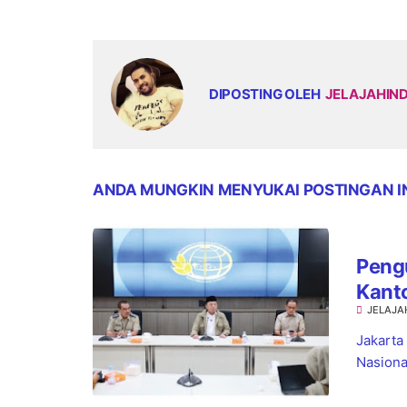
DIPOSTING OLEH
JELAJAHIN
ANDA MUNGKIN MENYUKAI POSTINGAN I
Pengu
Kant
JELAJA
Kepas
Jakarta
Nasiona