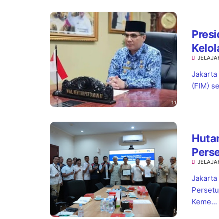
Presi
Kelol
JELAJA
Mend
Jakarta
(FIM) s
Hutam
Perse
JELAJA
Musi
Jakarta
Persetu
Keme...