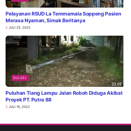
Pelayanan RSUD La Temmamala Soppeng Pasien
Merasa Nyaman, Simak Beritanya
JULI 25, 2022
SULSEL
Puluhan Tiang Lampu Jalan Roboh Diduga Akibat
Proyek PT. Putra 88
JULI 19, 2022