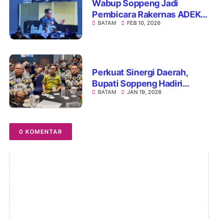
Wabup Soppeng Jadi
Pembicara Rakernas ADEKSI
BATAM
FEB 10, 2026
2026 di Batam
Perkuat Sinergi Daerah,
Bupati Soppeng Hadiri
BATAM
JAN 19, 2026
Rakernas XVII APKASI 2026
di Batam
0 KOMENTAR