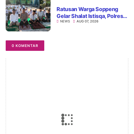
Ratusan Warga Soppeng
Gelar Shalat Istisqa, Polres
NEWS
AUG 07, 2026
Hadir Mengawal Ikhtiar
Memohon Turunnya Hujan
0 KOMENTAR