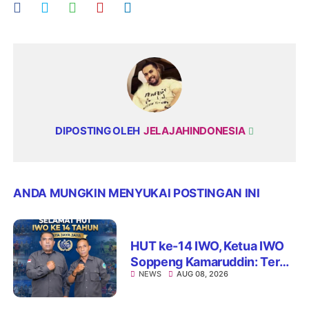
DIPOSTING OLEH
JELAJAHINDONESIA
ANDA MUNGKIN MENYUKAI POSTINGAN INI
HUT ke-14 IWO, Ketua IWO
Soppeng Kamaruddin: Terus
NEWS
AUG 08, 2026
Jaga Integritas dan Nama
Baik Organisasi