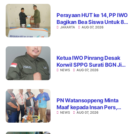
Perayaan HUT ke 14, PP IWO
Bagikan Bea Siswa Untuk 8
JAKARTA
AUG 07, 2026
Siswa SD Muhammadiyah
16 Jaksel
Ketua IWO Pinrang Desak
Korwil SPPG Surati BGN Jika
NEWS
AUG 07, 2026
Ditemukan Dapur MBG Tak
Penuhi Standar
PN Watansoppeng Minta
Maaf kepada Insan Pers,
NEWS
AUG 07, 2026
Tegaskan Komitmen
Perbaiki Pelayanan