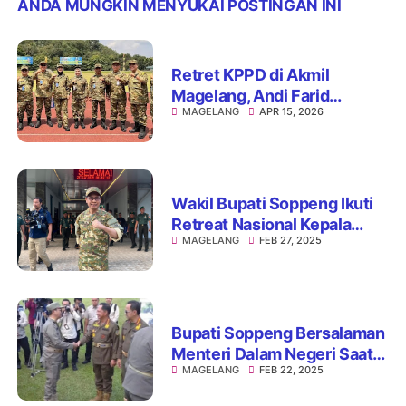
ANDA MUNGKIN MENYUKAI POSTINGAN INI
Retret KPPD di Akmil
Magelang, Andi Farid
MAGELANG
APR 15, 2026
Perkuat Visi Kepemimpinan
dan Sinergi Daerah
Wakil Bupati Soppeng Ikuti
Retreat Nasional Kepala
MAGELANG
FEB 27, 2025
Daerah di Magelang
Bupati Soppeng Bersalaman
Menteri Dalam Negeri Saat
MAGELANG
FEB 22, 2025
Ikuti Kegiatan Retreat