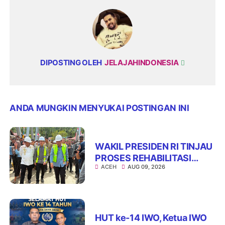
DIPOSTING OLEH
JELAJAHINDONESIA
ANDA MUNGKIN MENYUKAI POSTINGAN INI
WAKIL PRESIDEN RI TINJAU
PROSES REHABILITASI
ACEH
AUG 09, 2026
JEMBATAN LUMUT,
DORONG PENGUATAN
KONEKTIVITAS DI ACEH
HUT ke-14 IWO, Ketua IWO