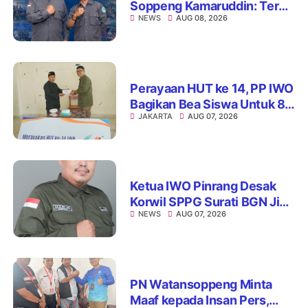
Soppeng Kamaruddin: Terus
NEWS
AUG 08, 2026
Jaga Integritas dan Nama
Baik Organisasi
Perayaan HUT ke 14, PP IWO
Bagikan Bea Siswa Untuk 8
JAKARTA
AUG 07, 2026
Siswa SD Muhammadiyah
16 Jaksel
Ketua IWO Pinrang Desak
Korwil SPPG Surati BGN Jika
NEWS
AUG 07, 2026
Ditemukan Dapur MBG Tak
Penuhi Standar
PN Watansoppeng Minta
Maaf kepada Insan Pers,