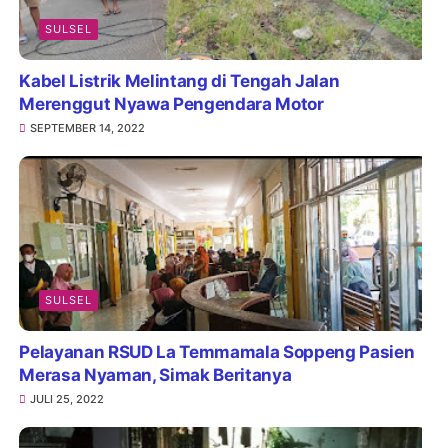
SULSEL
Kabel Listrik Melintang di Tengah Jalan
Merenggut Nyawa Pengendara Motor
SEPTEMBER 14, 2022
SULSEL
Pelayanan RSUD La Temmamala Soppeng Pasien
Merasa Nyaman, Simak Beritanya
JULI 25, 2022