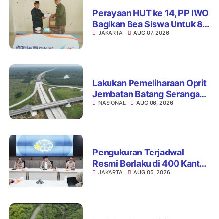
Perayaan HUT ke 14, PP IWO
Bagikan Bea Siswa Untuk 8
JAKARTA
AUG 07, 2026
Siswa SD Muhammadiyah
16 Jaksel
Lakukan Pemeliharaan Oprit
Jembatan Batang Serangan,
NASIONAL
AUG 06, 2026
Hutama Karya Uji Coba
Contraflow di KM 55 Tol
Binjai–Langsa
Pengukuran Terjadwal
Resmi Berlaku di 400 Kantor
JAKARTA
AUG 05, 2026
Pertanahan, ATR/BPN Jamin
Kepastian Layanan
Maksimal 7 Hari