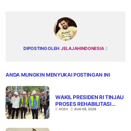
DIPOSTING OLEH
JELAJAHINDONESIA
ANDA MUNGKIN MENYUKAI POSTINGAN INI
WAKIL PRESIDEN RI TINJAU
PROSES REHABILITASI
ACEH
AUG 09, 2026
JEMBATAN LUMUT,
DORONG PENGUATAN
KONEKTIVITAS DI ACEH