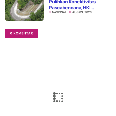
Pulihkan Konektivitas
Pascabencana, HKI
NASIONAL
AUG 03, 2026
Rampungkan Penanganan
Jalur Lembah Anai dan
Malalak
0 KOMENTAR