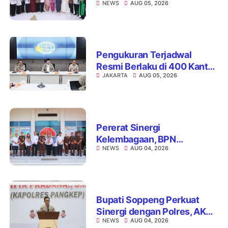
NEWS
AUG 05, 2026
Pelayanan Pertanahan
Pengukuran Terjadwal
Resmi Berlaku di 400 Kantor
JAKARTA
AUG 05, 2026
Pertanahan, ATR/BPN Jamin
Kepastian Layanan
Maksimal 7 Hari
Pererat Sinergi
Kelembagaan, BPN
NEWS
AUG 04, 2026
Kabupaten Soppeng dan
Kejari Watansoppeng
Perkuat Koordinasi
Pelayanan Pertanahan
Bupati Soppeng Perkuat
Sinergi dengan Polres, AKBP
NEWS
AUG 04, 2026
Hari Budiyanto Siap Layani