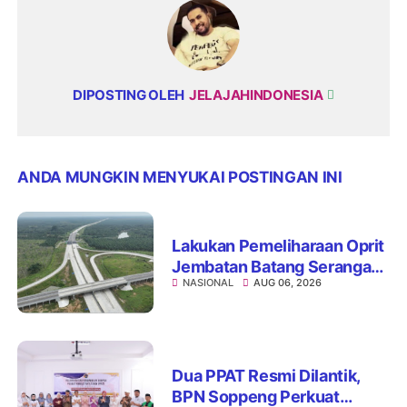
DIPOSTING OLEH
JELAJAHINDONESIA
ANDA MUNGKIN MENYUKAI POSTINGAN INI
Lakukan Pemeliharaan Oprit
Jembatan Batang Serangan,
NASIONAL
AUG 06, 2026
Hutama Karya Uji Coba
Contraflow di KM 55 Tol
Binjai–Langsa
Dua PPAT Resmi Dilantik,
BPN Soppeng Perkuat