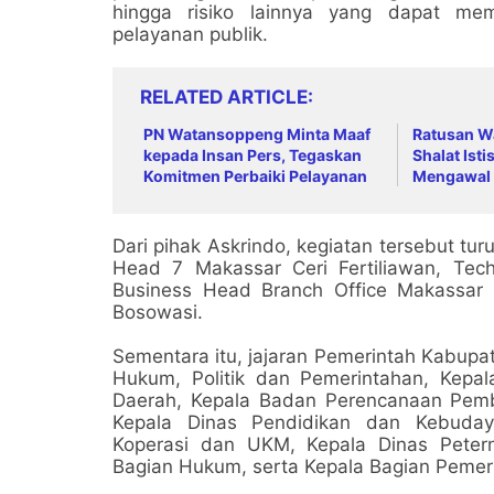
hingga risiko lainnya yang dapat me
pelayanan publik.
RELATED ARTICLE
PN Watansoppeng Minta Maaf
Ratusan W
kepada Insan Pers, Tegaskan
Shalat Isti
Komitmen Perbaiki Pelayanan
Mengawal 
Turunnya 
Dari pihak Askrindo, kegiatan tersebut tur
Head 7 Makassar Ceri Fertiliawan, Tech
Business Head Branch Office Makassar F
Bosowasi.
Sementara itu, jajaran Pemerintah Kabupat
Hukum, Politik dan Pemerintahan, Kep
Daerah, Kepala Badan Perencanaan Pem
Kepala Dinas Pendidikan dan Kebudaya
Koperasi dan UKM, Kepala Dinas Peter
Bagian Hukum, serta Kepala Bagian Pemer