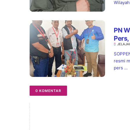
Wilayah.
PN W
Pers,
JELAJA
Pela
SOPPENG
resmi m
pers ...
0 KOMENTAR