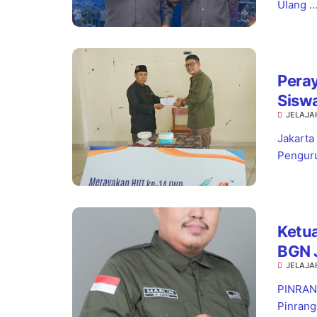
Ulang ..
Pera
Sisw
JELAJA
Jaks
Jakarta
Penguru
Ketua
BGN 
JELAJA
Stan
PINRANG
Pinrang