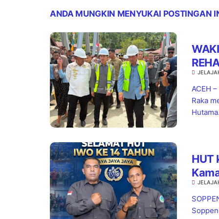
ANDA MUNGKIN MENYUKAI POSTINGAN I
WAKI
REHA
JELAJA
PENG
ACEH – 
Raka me
Hutama.
HUT 
Kamar
JELAJA
Baik 
SOPPENG
Soppeng