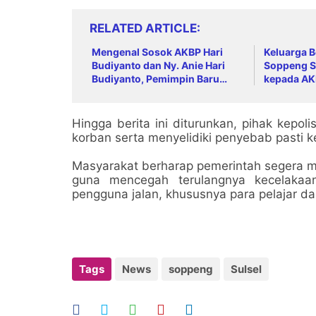
RELATED ARTICLE
Mengenal Sosok AKBP Hari
Keluarga 
Budiyanto dan Ny. Anie Hari
Soppeng S
Budiyanto, Pemimpin Baru
kepada AK
Keluarga Besar Polres Soppeng
dan Sambu
AKBP Hari
Hingga berita ini diturunkan, pihak kepo
korban serta menyelidiki penyebab pasti k
Masyarakat berharap pemerintah segera me
guna mencegah terulangnya kecelaka
pengguna jalan, khususnya para pelajar dan
Tags
News
soppeng
Sulsel