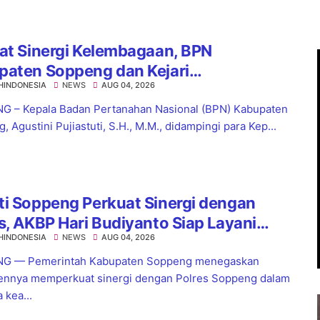
at Sinergi Kelembagaan, BPN
paten Soppeng dan Kejari
HINDONESIA
NEWS
AUG 04, 2026
nsoppeng Perkuat Koordinasi
yanan Pertanahan
 – Kepala Badan Pertanahan Nasional (BPN) Kabupaten
 Agustini Pujiastuti, S.H., M.M., didampingi para Kep...
i Soppeng Perkuat Sinergi dengan
s, AKBP Hari Budiyanto Siap Layani
HINDONESIA
NEWS
AUG 04, 2026
a 24 Jam
G — Pemerintah Kabupaten Soppeng menegaskan
nnya memperkuat sinergi dengan Polres Soppeng dalam
 kea...