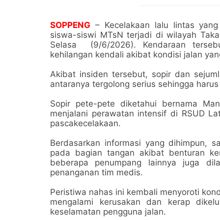
SOPPENG
– Kecelakaan lalu lintas yan
siswa-siswi MTsN terjadi di wilayah Tak
Selasa (9/6/2026). Kendaraan tersebu
kehilangan kendali akibat kondisi jalan ya
Akibat insiden tersebut, sopir dan seju
antaranya tergolong serius sehingga har
Sopir pete-pete diketahui bernama Man
menjalani perawatan intensif di RSUD L
pascakecelakaan.
Berdasarkan informasi yang dihimpun, 
pada bagian tangan akibat benturan ke
beberapa penumpang lainnya juga dil
penanganan tim medis.
Peristiwa nahas ini kembali menyoroti kon
mengalami kerusakan dan kerap dikel
keselamatan pengguna jalan.