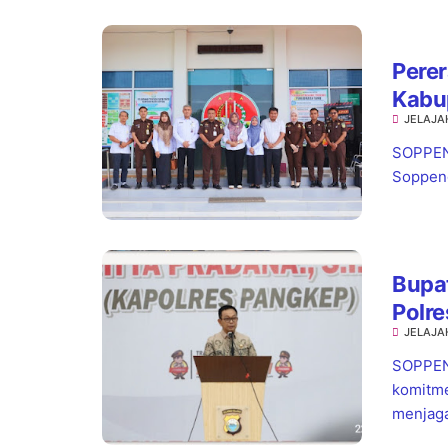
Perer
Kabu
JELAJA
Wata
Pela
SOPPENG
Soppeng,
Bupat
Polre
JELAJA
Warg
SOPPEN
komitme
menjaga