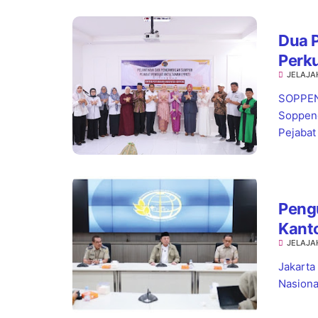
Dua P
Perk
JELAJA
SOPPENG
Soppeng
Pejabat
Pengu
Kant
JELAJA
Kepas
Jakarta
Nasiona