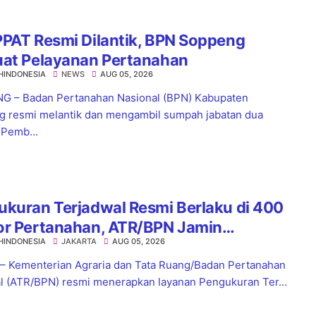
PAT Resmi Dilantik, BPN Soppeng
uat Pelayanan Pertanahan
HINDONESIA
NEWS
AUG 05, 2026
 – Badan Pertanahan Nasional (BPN) Kabupaten
 resmi melantik dan mengambil sumpah jabatan dua
 Pemb...
kuran Terjadwal Resmi Berlaku di 400
or Pertanahan, ATR/BPN Jamin
HINDONESIA
JAKARTA
AUG 05, 2026
tian Layanan Maksimal 7 Hari
 – Kementerian Agraria dan Tata Ruang/Badan Pertanahan
l (ATR/BPN) resmi menerapkan layanan Pengukuran Ter...