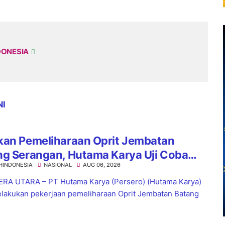
DONESIA
NI
kan Pemeliharaan Oprit Jembatan
ng Serangan, Hutama Karya Uji Coba
HINDONESIA
NASIONAL
AUG 06, 2026
aflow di KM 55 Tol Binjai–Langsa
RA UTARA – PT Hutama Karya (Persero) (Hutama Karya)
lakukan pekerjaan pemeliharaan Oprit Jembatan Batang