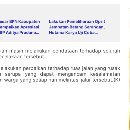
Besar BPN Kabupaten
Lakukan Pemeliharaan Oprit
ampaikan Apresiasi
Jembatan Batang Serangan,
BP Aditya Pradana
Hutama Karya Uji Coba
t Kapolres Baru
Contraflow di KM 55 Tol Binjai–
 Budiyanto
Langsa
lisian masih melakukan pendataan terhadap seluruh
ecelakaan tersebut.
lakukan perbaikan terhadap ruas jalan yang rusak
an serupa yang dapat mengancam keselamatan
 warga yang setiap hari melintasi jalur tersebut.(K)