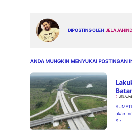
DIPOSTING OLEH
JELAJAHIN
ANDA MUNGKIN MENYUKAI POSTINGAN I
Laku
Bata
JELAJA
Contr
SUMATE
akan me
Se...