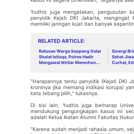
Yudhis juga mengatakan, pengusutan k
penyidik Kejati DKI Jakarta, menging
memiliki jaringan kuat dan banyak kepenti
RELATED ARTICLE
Ratusan Warga Soppeng Gelar
Sinergi Br
Shalat Istisqa, Polres Hadir
Sehat Jiwa
Mengawal Ikhtiar Memohon
Curhat, Ed
Turunnya Hujan
Anti-Bully
"Harapannya tentu penyidik (Kejati DKI J
kroninya jika memang indikasi korupsi ya
kata tebang pilih," tukasnya.
Di sisi lain, Yudhis juga berharap Univ
mendukung pengungkapan kasus ini seca
adalah Ketua Ikatan Alumni Fakultas Huku
"Karena sudah menjadi rahasia umum, seja