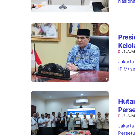
Nasiona
Presi
Kelol
JELAJA
Mend
Jakarta
(FIM) s
Hutam
Perse
JELAJA
Musi
Jakarta
Persetu