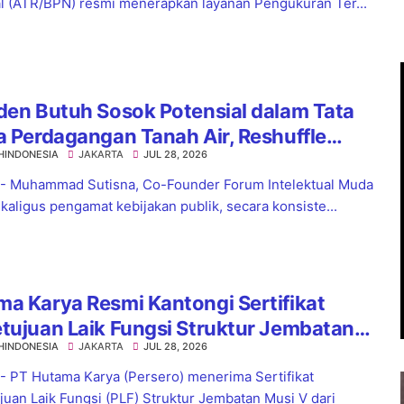
l (ATR/BPN) resmi menerapkan layanan Pengukuran Ter...
den Butuh Sosok Potensial dalam Tata
a Perdagangan Tanah Air, Reshuffle
HINDONESIA
JAKARTA
JUL 28, 2026
ag Jadi Langkah Strategis
 - Muhammad Sutisna, Co-Founder Forum Intelektual Muda
ekaligus pengamat kebijakan publik, secara konsiste...
a Karya Resmi Kantongi Sertifikat
tujuan Laik Fungsi Struktur Jembatan
HINDONESIA
JAKARTA
JUL 28, 2026
 V Tol Palembang–Betung
 - PT Hutama Karya (Persero) menerima Sertifikat
juan Laik Fungsi (PLF) Struktur Jembatan Musi V dari