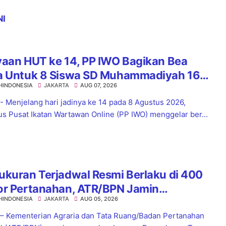
NI
yaan HUT ke 14, PP IWO Bagikan Bea
a Untuk 8 Siswa SD Muhammadiyah 16
HINDONESIA
JAKARTA
AUG 07, 2026
el
 - Menjelang hari jadinya ke 14 pada 8 Agustus 2026,
s Pusat Ikatan Wartawan Online (PP IWO) menggelar ber...
kuran Terjadwal Resmi Berlaku di 400
or Pertanahan, ATR/BPN Jamin
HINDONESIA
JAKARTA
AUG 05, 2026
tian Layanan Maksimal 7 Hari
 – Kementerian Agraria dan Tata Ruang/Badan Pertanahan