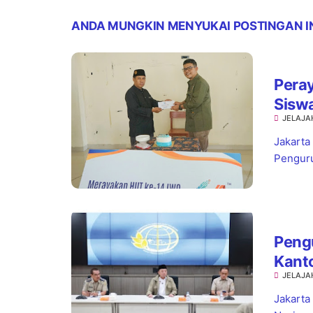
ANDA MUNGKIN MENYUKAI POSTINGAN I
Pera
Sisw
JELAJA
Jaks
Jakarta
Penguru
Pengu
Kant
JELAJA
Kepas
Jakarta