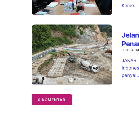
Keme...
Jelan
Pena
JELAJA
dan 
JAKARTA
Indones
penyel..
0 KOMENTAR