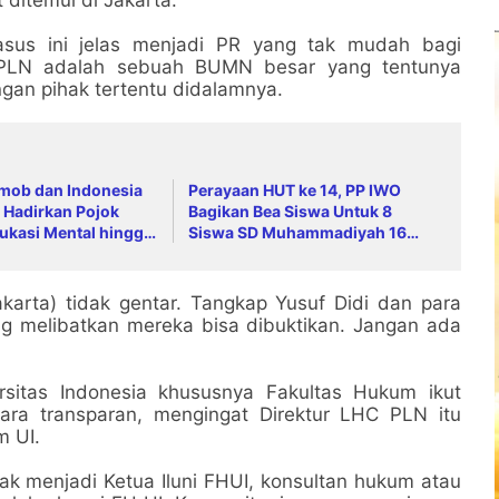
asus ini jelas menjadi PR yang tak mudah bagi
at PLN adalah sebuah BUMN besar yang tentunya
ngan pihak tertentu didalamnya.
imob dan Indonesia
Perayaan HUT ke 14, PP IWO
 Hadirkan Pojok
Bagikan Bea Siswa Untuk 8
ukasi Mental hingga
Siswa SD Muhammadiyah 16
ing
Jaksel
akarta) tidak gentar. Tangkap Yusuf Didi dan para
ng melibatkan mereka bisa dibuktikan. Jangan ada
ersitas Indonesia khususnya Fakultas Hukum ikut
ra transparan, mengingat Direktur LHC PLN itu
m UI.
k menjadi Ketua Iluni FHUI, konsultan hukum atau