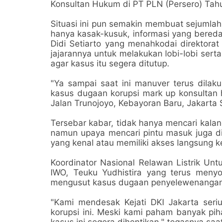
Konsultan Hukum di PT PLN (Persero) Tah
Situasi ini pun semakin membuat sejumlah 
hanya kasak-kusuk, informasi yang bereda
Didi Setiarto yang menahkodai direktor
jajarannya untuk melakukan lobi-lobi serta
agar kasus itu segera ditutup.
"Ya sampai saat ini manuver terus dilak
kasus dugaan korupsi mark up konsultan 
Jalan Trunojoyo, Kebayoran Baru, Jakarta 
Tersebar kabar, tidak hanya mencari kalan
namun upaya mencari pintu masuk juga di
yang kenal atau memiliki akses langsung ke
Koordinator Nasional Relawan Listrik Un
IWO, Teuku Yudhistira yang terus menyor
mengusut kasus dugaan penyelewenangan u
"Kami mendesak Kejati DKI Jakarta ser
korupsi ini. Meski kami paham banyak pih
kasus ini segera dihentikan," tegasnya saat