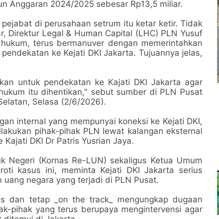
un Anggaran 2024/2025 sebesar Rp13,5 miliar.
pejabat di perusahaan setrum itu ketar ketir. Tidak
r, Direktur Legal & Human Capital (LHC) PLN Yusuf
at hukum, terus bermanuver dengan memerintahkan
 pendekatan ke Kejati DKI Jakarta. Tujuannya jelas,
ukan untuk pendekatan ke Kajati DKI Jakarta agar
hukum itu dihentikan," sebut sumber di PLN Pusat
Selatan, Selasa (2/6/2026).
gan internal yang mempunyai koneksi ke Kejati DKI,
lakukan pihak-pihak PLN lewat kalangan eksternal
 Kajati DKI Dr Patris Yusrian Jaya.
tuk Negeri (Kornas Re-LUN) sekaligus Ketua Umum
oti kasus ini, meminta Kejati DKI Jakarta serius
ang negara yang terjadi di PLN Pusat.
ius dan tetap _on the track_ mengungkap dugaan
ak-pihak yang terus berupaya mengintervensi agar
 ditemui di Jakarta.