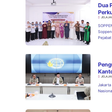
Dua P
Perk
JELAJA
SOPPENG
Soppeng
Pejabat
Pengu
Kant
JELAJA
Kepas
Jakarta
Nasiona