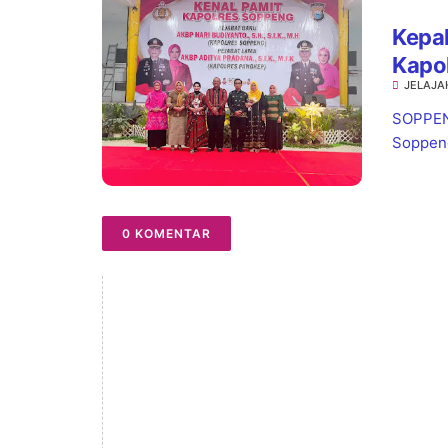
Kepal
Kapol
JELAJA
SOPPENG
Soppeng,
0 KOMENTAR