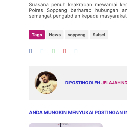
Suasana penuh keakraban mewarnai kegiat
Polres Soppeng berharap hubungan an
semangat pengabdian kepada masyarakat t
Tags
News
soppeng
Sulsel
DIPOSTING OLEH
JELAJAHIN
ANDA MUNGKIN MENYUKAI POSTINGAN I