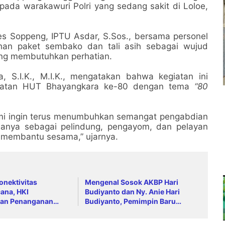
da warakawuri Polri yang sedang sakit di Loloe,
es Soppeng, IPTU Asdar, S.Sos., bersama personel
ahan paket sembako dan tali asih sebagai wujud
ang membutuhkan perhatian.
 S.I.K., M.I.K., mengatakan bahwa kegiatan ini
ingatan HUT Bhayangkara ke-80 dengan tema
“80
mi ingin terus menumbuhkan semangat pengabdian
k hanya sebagai pelindung, pengayom, dan pelayan
n membantu sesama,” ujarnya.
onektivitas
Mengenal Sosok AKBP Hari
ana, HKI
Budiyanto dan Ny. Anie Hari
an Penanganan
Budiyanto, Pemimpin Baru
ah Anai dan Malalak
Keluarga Besar Polres Soppeng