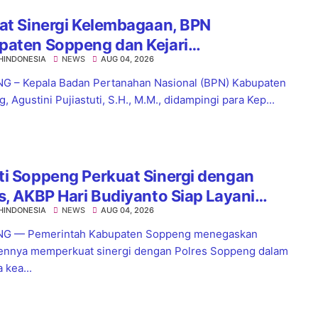
at Sinergi Kelembagaan, BPN
paten Soppeng dan Kejari
HINDONESIA
NEWS
AUG 04, 2026
nsoppeng Perkuat Koordinasi
yanan Pertanahan
 – Kepala Badan Pertanahan Nasional (BPN) Kabupaten
 Agustini Pujiastuti, S.H., M.M., didampingi para Kep...
i Soppeng Perkuat Sinergi dengan
s, AKBP Hari Budiyanto Siap Layani
HINDONESIA
NEWS
AUG 04, 2026
a 24 Jam
G — Pemerintah Kabupaten Soppeng menegaskan
nnya memperkuat sinergi dengan Polres Soppeng dalam
 kea...