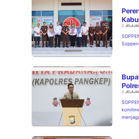
Perer
Kabu
JELAJA
Wata
Pela
SOPPENG
Soppeng,
Bupat
Polre
JELAJA
Warg
SOPPEN
komitme
menjaga