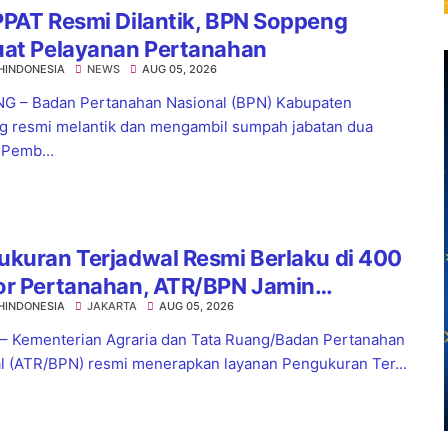
PAT Resmi Dilantik, BPN Soppeng
uat Pelayanan Pertanahan
HINDONESIA
NEWS
AUG 05, 2026
 – Badan Pertanahan Nasional (BPN) Kabupaten
 resmi melantik dan mengambil sumpah jabatan dua
 Pemb...
kuran Terjadwal Resmi Berlaku di 400
or Pertanahan, ATR/BPN Jamin
HINDONESIA
JAKARTA
AUG 05, 2026
tian Layanan Maksimal 7 Hari
 – Kementerian Agraria dan Tata Ruang/Badan Pertanahan
l (ATR/BPN) resmi menerapkan layanan Pengukuran Ter...