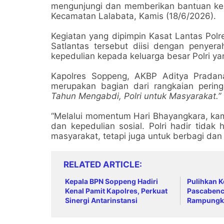
mengunjungi dan memberikan bantuan kepa
Kecamatan Lalabata, Kamis (18/6/2026).
Kegiatan yang dipimpin Kasat Lantas Polr
Satlantas tersebut diisi dengan penyer
kepedulian kepada keluarga besar Polri y
Kapolres Soppeng, AKBP Aditya Pradana,
merupakan bagian dari rangkaian per
Tahun Mengabdi, Polri untuk Masyarakat.”
“Melalui momentum Hari Bhayangkara, ka
dan kepedulian sosial. Polri hadir tida
masyarakat, tetapi juga untuk berbagi da
RELATED ARTICLE
Kepala BPN Soppeng Hadiri
Pulihkan K
Kenal Pamit Kapolres, Perkuat
Pascabenc
Sinergi Antarinstansi
Rampungk
Jalur Lemb