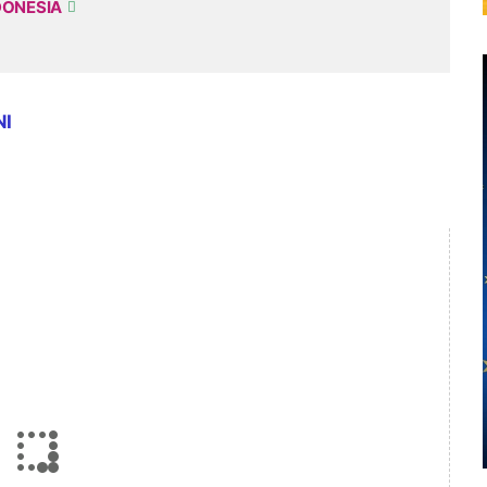
DONESIA
NI