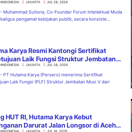
HINDONESIA
JAKARTA
JUL 28, 2026
ag Jadi Langkah Strategis
 - Muhammad Sutisna, Co-Founder Forum Intelektual Muda
ekaligus pengamat kebijakan publik, secara konsiste...
a Karya Resmi Kantongi Sertifikat
tujuan Laik Fungsi Struktur Jembatan
HINDONESIA
JAKARTA
JUL 28, 2026
 V Tol Palembang–Betung
 - PT Hutama Karya (Persero) menerima Sertifikat
juan Laik Fungsi (PLF) Struktur Jembatan Musi V dari
g HUT RI, Hutama Karya Kebut
nganan Darurat Jalan Longsor di Aceh
HINDONESIA
JAKARTA
JUL 18, 2026