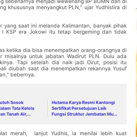
 yang sebenarnya menjadi wewenang BP BUMN dan di
ong khususnya menyangkut PLN," ujar Yudhistira di
lir yang saat ini melanda Kalimantan, banyak pihak
I KSP era Jokowi itu tetap bergeming dan tidak
elas ketika dia bisa menempatkan orang-orangnya di
r misalnya untuk jabatan Wadirut PLN. Dulu ada
ya. Tapi setelah dia naik jadi Dirut, posisi itu
ali diubah saat dia menempatkan rekannya Yusuf
an," bebernya.
Butuh Sosok
Hutama Karya Resmi Kantongi
dalam Tata Kelola
Sertifikat Persetujuan Laik
n Tanah Air,
Fungsi Struktur Jembatan Musi
Mendag Jadi
V Tol Palembang–Betung
rategis
at merah, lanjut Yudhis, ia menilai lebih kuat