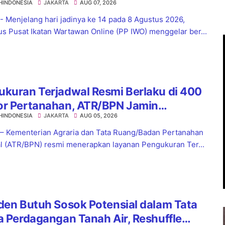
HINDONESIA
JAKARTA
AUG 07, 2026
el
 - Menjelang hari jadinya ke 14 pada 8 Agustus 2026,
s Pusat Ikatan Wartawan Online (PP IWO) menggelar ber...
kuran Terjadwal Resmi Berlaku di 400
or Pertanahan, ATR/BPN Jamin
HINDONESIA
JAKARTA
AUG 05, 2026
tian Layanan Maksimal 7 Hari
 – Kementerian Agraria dan Tata Ruang/Badan Pertanahan
l (ATR/BPN) resmi menerapkan layanan Pengukuran Ter...
den Butuh Sosok Potensial dalam Tata
a Perdagangan Tanah Air, Reshuffle