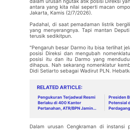
dalam urusan ngutak atik posisi Direksi
antara yang kita nilai seperti macan omp
Jakarta, Kamis (2/7/2026).
Padahal, di saat pemadaman listrik bergi
yang menyerangnya. Tapi mantan Deputi 
terusik sedikitpun.
"Pengaruh besar Darmo itu bisa terlihat j
posisi Direksi dan mengubah nomenklatu
posisi itu dan itu Darmo yang mendudukin
dihapus. Nah sekarang nomenklatur kemb
Didi Setiarto sebagai Wadirut PLN. Hebatk
RELATED ARTICLE
Pengukuran Terjadwal Resmi
Presiden 
Berlaku di 400 Kantor
Potensial 
Pertanahan, ATR/BPN Jamin
Perdaganga
Kepastian Layanan Maksimal 7
Reshuffle 
Hari
Langkah St
Dalam urusan Cengkraman di instansi pl