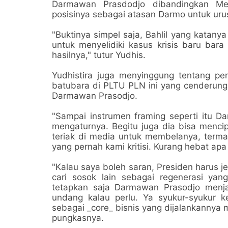
Darmawan Prasdodjo dibandingkan Men
posisinya sebagai atasan Darmo untuk urusa
"Buktinya simpel saja, Bahlil yang katany
untuk menyelidiki kasus krisis baru bara
hasilnya," tutur Yudhis.
Yudhistira juga menyinggung tentang pem
batubara di PLTU PLN ini yang cenderun
Darmawan Prasodjo.
"Sampai instrumen framing seperti itu
mengaturnya. Begitu juga dia bisa mencip
teriak di media untuk membelanya, terma
yang pernah kami kritisi. Kurang hebat apa
"Kalau saya boleh saran, Presiden harus 
cari sosok lain sebagai regenerasi 
tetapkan saja Darmawan Prasodjo menja
undang kalau perlu. Ya syukur-syukur k
sebagai _core_ bisnis yang dijalankannya 
pungkasnya.