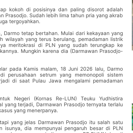
tap kokoh di posisinya dan paling disorot adalah
 Prasodjo. Sudah lebih lima tahun pria yang akrab
juga tergoyahkan.
, Darmo tetap bertahan. Mulai dari kekayaan yang
lah wilayah yang terus berulang, pemadaman listrik
aknya meritokrasi di PLN yang sudah terungkap ke
annya. Mungkin karena dia (Darmawan Prasodjo-
lar pada Kamis malam, 18 Juni 2026 lalu, Darmo
u di perusahaan setrum yang memonopoli sistem
 terjadi di saat Pulau Jawa mengalami pemadaman
Untuk Negeri (Kornas Re-LUN) Teuku Yudhistira
l yang terjadi, Darmawan Prasodjo ternyata terlalu
i kasus yang menerpanya.
tapi yang jelas Darmawan Prasodjo itu salah satu
kan isunya, dia mempunyai pengaruh besar di PLN