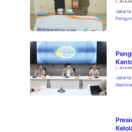
JELAJA
Jaks
Jakarta
Penguru
Pengu
Kant
JELAJA
Kepas
Jakarta
Nasiona
Presi
Kelol