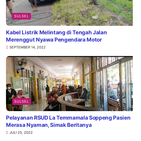
SULSEL
Kabel Listrik Melintang di Tengah Jalan
Merenggut Nyawa Pengendara Motor
SEPTEMBER 14, 2022
SULSEL
Pelayanan RSUD La Temmamala Soppeng Pasien
Merasa Nyaman, Simak Beritanya
JULI 25, 2022