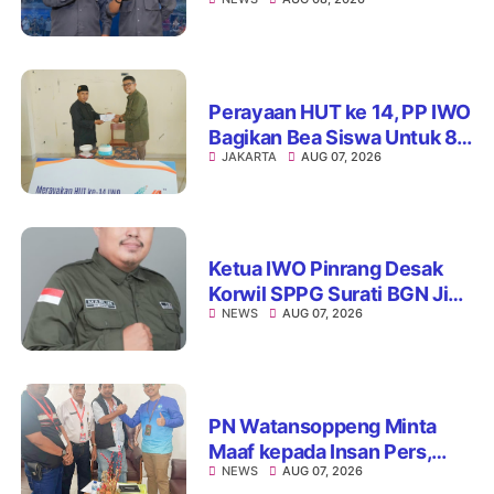
Jaga Integritas dan Nama
Baik Organisasi
Perayaan HUT ke 14, PP IWO
Bagikan Bea Siswa Untuk 8
JAKARTA
AUG 07, 2026
Siswa SD Muhammadiyah
16 Jaksel
Ketua IWO Pinrang Desak
Korwil SPPG Surati BGN Jika
NEWS
AUG 07, 2026
Ditemukan Dapur MBG Tak
Penuhi Standar
PN Watansoppeng Minta
Maaf kepada Insan Pers,
NEWS
AUG 07, 2026
Tegaskan Komitmen