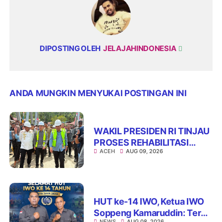
DIPOSTING OLEH
JELAJAHINDONESIA
ANDA MUNGKIN MENYUKAI POSTINGAN INI
WAKIL PRESIDEN RI TINJAU
PROSES REHABILITASI
ACEH
AUG 09, 2026
JEMBATAN LUMUT,
DORONG PENGUATAN
KONEKTIVITAS DI ACEH
HUT ke-14 IWO, Ketua IWO
Soppeng Kamaruddin: Terus
NEWS
AUG 08, 2026