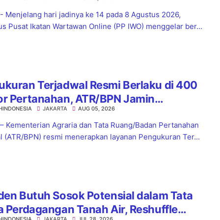
el
 - Menjelang hari jadinya ke 14 pada 8 Agustus 2026,
s Pusat Ikatan Wartawan Online (PP IWO) menggelar ber...
kuran Terjadwal Resmi Berlaku di 400
or Pertanahan, ATR/BPN Jamin
HINDONESIA
JAKARTA
AUG 05, 2026
tian Layanan Maksimal 7 Hari
 – Kementerian Agraria dan Tata Ruang/Badan Pertanahan
l (ATR/BPN) resmi menerapkan layanan Pengukuran Ter...
den Butuh Sosok Potensial dalam Tata
a Perdagangan Tanah Air, Reshuffle
HINDONESIA
JAKARTA
JUL 28, 2026