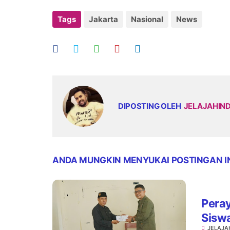
Tags
Jakarta
Nasional
News
DIPOSTING OLEH
JELAJAHIN
ANDA MUNGKIN MENYUKAI POSTINGAN I
Pera
Sisw
JELAJA