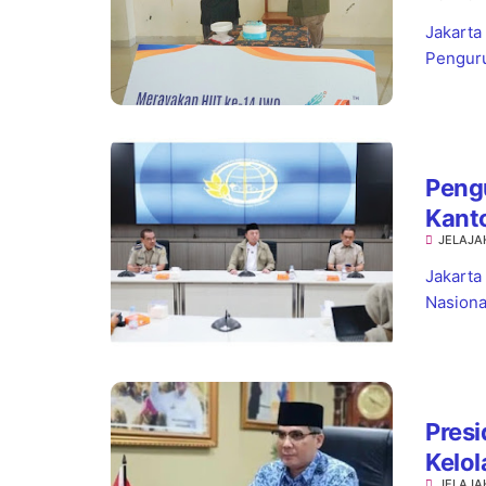
Jaks
Jakarta
Penguru
Pengu
Kant
JELAJA
Kepas
Jakarta
Nasiona
Presi
Kelol
JELAJA