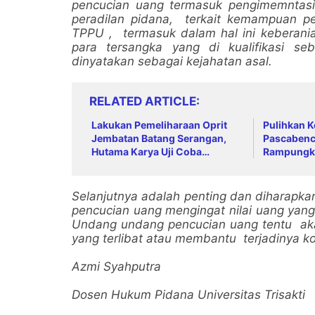
pencucian uang termasuk pengimemntasi
peradilan pidana, terkait kemampuan pen
TPPU , termasuk dalam hal ini keberania
para tersangka yang di kualifikasi se
dinyatakan sebagai kejahatan asal.
RELATED ARTICLE
Lakukan Pemeliharaan Oprit
Pulihkan K
Jembatan Batang Serangan,
Pascabenc
Hutama Karya Uji Coba
Rampungk
Contraflow di KM 55 Tol Binjai–
Jalur Lemb
Langsa
Selanjutnya adalah penting dan diharapk
pencucian uang mengingat nilai uang yang
Undang undang pencucian uang tentu aka
yang terlibat atau membantu terjadinya ko
Azmi Syahputra
Dosen Hukum Pidana Universitas Trisakti