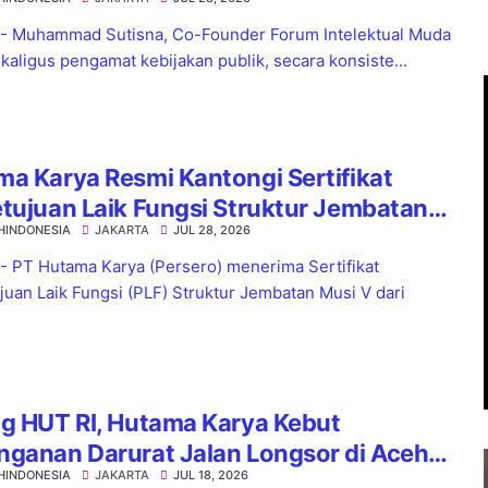
ag Jadi Langkah Strategis
 - Muhammad Sutisna, Co-Founder Forum Intelektual Muda
ekaligus pengamat kebijakan publik, secara konsiste...
a Karya Resmi Kantongi Sertifikat
tujuan Laik Fungsi Struktur Jembatan
HINDONESIA
JAKARTA
JUL 28, 2026
 V Tol Palembang–Betung
 - PT Hutama Karya (Persero) menerima Sertifikat
juan Laik Fungsi (PLF) Struktur Jembatan Musi V dari
g HUT RI, Hutama Karya Kebut
nganan Darurat Jalan Longsor di Aceh
HINDONESIA
JAKARTA
JUL 18, 2026
Sumatera