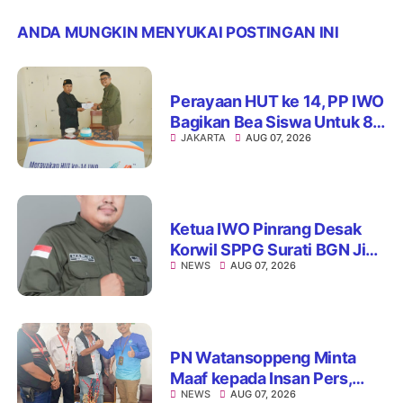
ANDA MUNGKIN MENYUKAI POSTINGAN INI
Perayaan HUT ke 14, PP IWO
Bagikan Bea Siswa Untuk 8
JAKARTA
AUG 07, 2026
Siswa SD Muhammadiyah
16 Jaksel
Ketua IWO Pinrang Desak
Korwil SPPG Surati BGN Jika
NEWS
AUG 07, 2026
Ditemukan Dapur MBG Tak
Penuhi Standar
PN Watansoppeng Minta
Maaf kepada Insan Pers,
NEWS
AUG 07, 2026
Tegaskan Komitmen