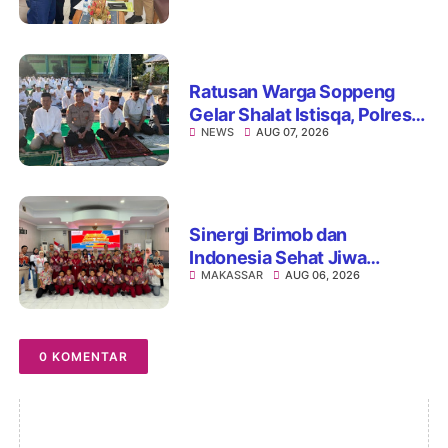
Perbaiki Pelayanan
Ratusan Warga Soppeng
Gelar Shalat Istisqa, Polres
NEWS
AUG 07, 2026
Hadir Mengawal Ikhtiar
Memohon Turunnya Hujan
Sinergi Brimob dan
Indonesia Sehat Jiwa
MAKASSAR
AUG 06, 2026
Hadirkan Pojok Curhat,
Edukasi Mental hingga Anti-
Bullying
0 KOMENTAR