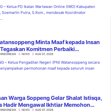
dar
 – Ketua PD Ikatan Wartawan Online (IWO) Kabupaten
, Soemarlin Putra, S.Kom., mendesak Koordinator
..
atansoppeng Minta Maaf kepada Insan
 Tegaskan Komitmen Perbaiki
HINDONESIA
NEWS
AUG 07, 2026
yanan
 – Ketua Pengadilan Negeri (PN) Watansoppeng secara
enyampaikan permohonan maaf kepada seluruh insan
an Warga Soppeng Gelar Shalat Istisqa,
es Hadir Mengawal Ikhtiar Memohon
HINDONESIA
NEWS
AUG 07, 2026