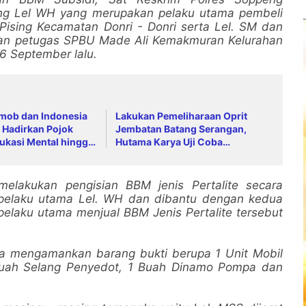
ng Lel WH yang merupakan pelaku utama pembeli
ising Kecamatan Donri - Donri serta Lel. SM dan
akan petugas SPBU Made Ali Kemakmuran Kelurahan
6 September lalu.
imob dan Indonesia
Lakukan Pemeliharaan Oprit
 Hadirkan Pojok
Jembatan Batang Serangan,
ukasi Mental hingga
Hutama Karya Uji Coba
ing
Contraflow di KM 55 Tol Binjai–
Langsa
melakukan pengisian BBM jenis Pertalite secara
 pelaku utama Lel. WH dan dibantu dengan kedua
pelaku utama menjual BBM Jenis Pertalite tersebut
a mengamankan barang bukti berupa 1 Unit Mobil
 Buah Selang Penyedot, 1 Buah Dinamo Pompa dan