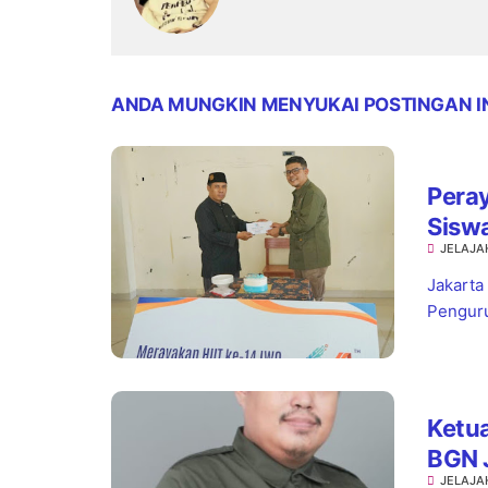
ANDA MUNGKIN MENYUKAI POSTINGAN I
Pera
Sisw
JELAJA
Jaks
Jakarta
Penguru
Ketua
BGN 
JELAJA