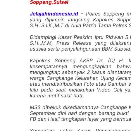
Soppeng,Sulsel
Jelajahindonesia.id
- Polres Soppeng m
yang dipimpin langsung Kapolres So
S.H.,S.I.K.,M.T di Aula Patria Tama Polr
Didampingi Kasat Reskrim Iptu Ridwan 
S.H.,M.M, Press Release yang dilaksan
asusila serta penyalahgunaan BBM Subsid
Kapolres Soppeng AKBP Dr. (C) H. M
kesempatannya mengungkapkan bahw
mengungkap sebanyak 2 kasus diantarany
warga Cangkange Kelurahan Ujung Kecama
atau mendistribusikan Foto atau Gambar 
lalu pada saat melakukan Video Call y
karena motif sakit hati.
MSS dibekuk dikediamannya Cangkange Kel
September dini hari dengan barang bukti
FB dan Hasil tangkapan layar yang bermua
Sementara untuk Kasus Penyalahguna