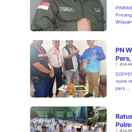
Stan
PINRANG
Pinrang
Wilayah.
PN W
Pers,
JELAJA
Pela
SOPPENG
resmi m
pers ...
Ratus
Polr
JELAJA