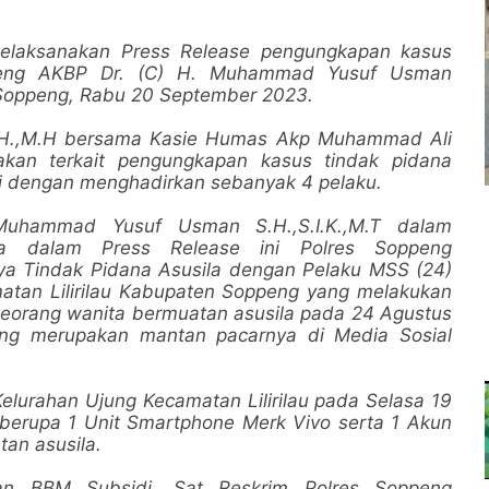
elaksanakan Press Release pengungkapan kasus
ppeng AKBP Dr. (C) H. Muhammad Yusuf Usman
es Soppeng, Rabu 20 September 2023.
S.H.,M.H bersama Kasie Humas Akp Muhammad Ali
akan terkait pengungkapan kasus tindak pidana
i dengan menghadirkan sebanyak 4 pelaku.
uhammad Yusuf Usman S.H.,S.I.K.,M.T dalam
a dalam Press Release ini Polres Soppeng
a Tindak Pidana Asusila dengan Pelaku MSS (24)
tan Lilirilau Kabupaten Soppeng yang melakukan
seorang wanita bermuatan asusila pada 24 Agustus
ang merupakan mantan pacarnya di Media Sosial
urahan Ujung Kecamatan Lilirilau pada Selasa 19
 berupa 1 Unit Smartphone Merk Vivo serta 1 Akun
tan asusila.
an BBM Subsidi, Sat Reskrim Polres Soppeng