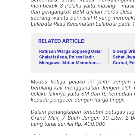
membekuk 3 Pelaku yaitu masing - masi
dan pengangkut BBM dijalan Poros Desa P
seorang wanita berinisial R yang merup
Lalabata Rilau Kecamatan Lalabata pada 1
RELATED ARTICLE
Ratusan Warga Soppeng Gelar
Sinergi Br
Shalat Istisqa, Polres Hadir
Sehat Jiwa
Mengawal Ikhtiar Memohon
Curhat, Ed
Turunnya Hujan
Anti-Bully
Modus ketiga pelaku ini yaitu dengan 
berulang kali menggunakan Jerigen oleh
pelaku lainnya yaitu SM dan R, kemudian 
kepada pengecer dengan harga tinggi.
Dalam penangkapan tersebut petugas jug
Grand Max, 7 Buah Jerigen 30 Liter, 2
uang tunai senilai Rp. 400.000.