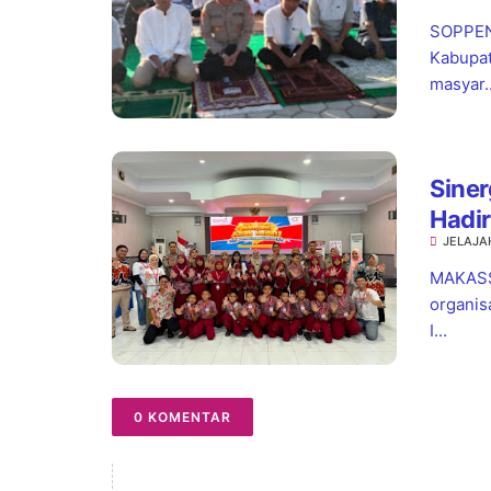
Turu
SOPPEN
Kabupat
masyar..
Siner
Hadir
JELAJA
hingg
MAKASSA
organis
I...
0 KOMENTAR