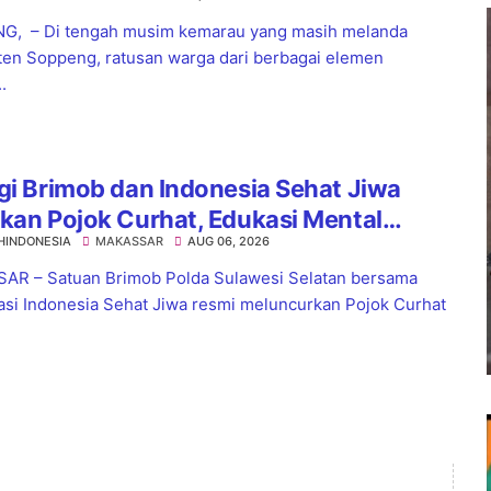
nnya Hujan
G, – Di tengah musim kemarau yang masih melanda
en Soppeng, ratusan warga dari berbagai elemen
.
gi Brimob dan Indonesia Sehat Jiwa
kan Pojok Curhat, Edukasi Mental
HINDONESIA
MAKASSAR
AUG 06, 2026
a Anti-Bullying
R – Satuan Brimob Polda Sulawesi Selatan bersama
asi Indonesia Sehat Jiwa resmi meluncurkan Pojok Curhat