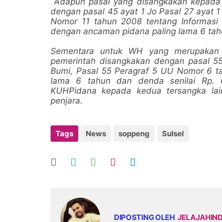
Adapun pasal yang disangkakan kepada m
dengan pasal 45 ayat 1 Jo Pasal 27 ayat 
Nomor 11 tahun 2008 tentang Informasi 
dengan ancaman pidana paling lama 6 tah
Sementara untuk WH yang merupakan 
pemerintah disangkakan dengan pasal 5
Bumi, Pasal 55 Peragraf 5 UU Nomor 6 t
lama 6 tahun dan denda senilai Rp. 
KUHPidana kepada kedua tersangka la
penjara.
Tags
News
soppeng
Sulsel
DIPOSTING OLEH
JELAJAHIN