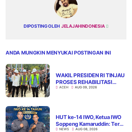
DIPOSTING OLEH
JELAJAHINDONESIA
ANDA MUNGKIN MENYUKAI POSTINGAN INI
WAKIL PRESIDEN RI TINJAU
PROSES REHABILITASI
ACEH
AUG 09, 2026
JEMBATAN LUMUT,
DORONG PENGUATAN
KONEKTIVITAS DI ACEH
HUT ke-14 IWO, Ketua IWO
Soppeng Kamaruddin: Terus
NEWS
AUG 08, 2026
Jaga Integritas dan Nama