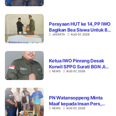
Baik Organisasi
Perayaan HUT ke 14, PP IWO
Bagikan Bea Siswa Untuk 8
JAKARTA
AUG 07, 2026
Siswa SD Muhammadiyah
16 Jaksel
Ketua IWO Pinrang Desak
Korwil SPPG Surati BGN Jika
NEWS
AUG 07, 2026
Ditemukan Dapur MBG Tak
Penuhi Standar
PN Watansoppeng Minta
Maaf kepada Insan Pers,
NEWS
AUG 07, 2026
Tegaskan Komitmen
Perbaiki Pelayanan