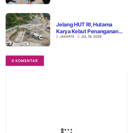
Struktur Jembatan Musi V
Tol Palembang–Betung
Jelang HUT RI, Hutama
Karya Kebut Penanganan
JAKARTA
JUL 18, 2026
Darurat Jalan Longsor di
Aceh dan Sumatera
0 KOMENTAR