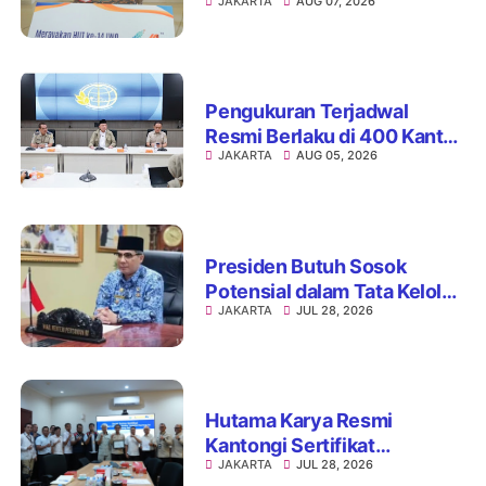
JAKARTA
AUG 07, 2026
Siswa SD Muhammadiyah
16 Jaksel
Pengukuran Terjadwal
Resmi Berlaku di 400 Kantor
JAKARTA
AUG 05, 2026
Pertanahan, ATR/BPN Jamin
Kepastian Layanan
Maksimal 7 Hari
Presiden Butuh Sosok
Potensial dalam Tata Kelola
JAKARTA
JUL 28, 2026
Perdagangan Tanah Air,
Reshuffle Mendag Jadi
Langkah Strategis
Hutama Karya Resmi
Kantongi Sertifikat
JAKARTA
JUL 28, 2026
Persetujuan Laik Fungsi