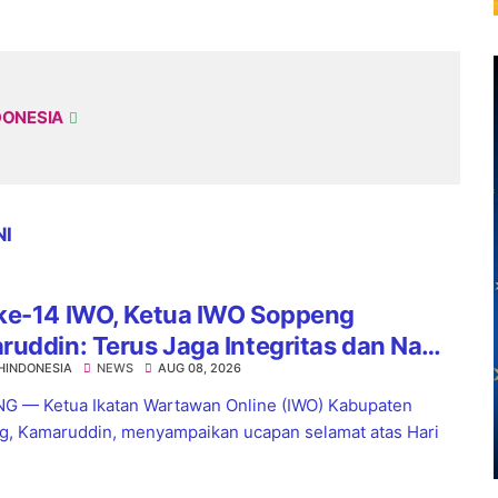
DONESIA
NI
ke-14 IWO, Ketua IWO Soppeng
uddin: Terus Jaga Integritas dan Nama
HINDONESIA
NEWS
AUG 08, 2026
Organisasi
 — Ketua Ikatan Wartawan Online (IWO) Kabupaten
, Kamaruddin, menyampaikan ucapan selamat atas Hari
.