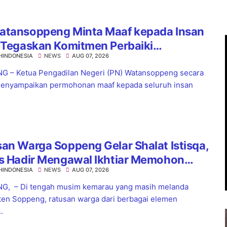
atansoppeng Minta Maaf kepada Insan
 Tegaskan Komitmen Perbaiki
HINDONESIA
NEWS
AUG 07, 2026
yanan
 – Ketua Pengadilan Negeri (PN) Watansoppeng secara
enyampaikan permohonan maaf kepada seluruh insan
an Warga Soppeng Gelar Shalat Istisqa,
es Hadir Mengawal Ikhtiar Memohon
HINDONESIA
NEWS
AUG 07, 2026
nnya Hujan
G, – Di tengah musim kemarau yang masih melanda
en Soppeng, ratusan warga dari berbagai elemen
.