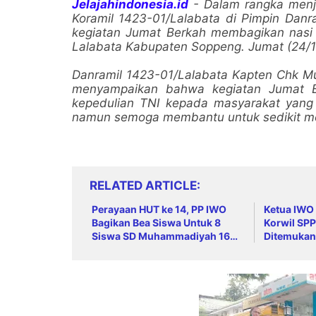
Jelajahindonesia.id
- Dalam rangka menja
Koramil 1423-01/Lalabata di Pimpin Da
kegiatan Jumat Berkah membagikan nasi
Lalabata Kabupaten Soppeng. Jumat (24/1
Danramil 1423-01/Lalabata Kapten Chk M
menyampaikan bahwa kegiatan Jumat B
kepedulian TNI kepada masyarakat yang
namun semoga membantu untuk sedikit me
RELATED ARTICLE
Perayaan HUT ke 14, PP IWO
Ketua IWO
Bagikan Bea Siswa Untuk 8
Korwil SPP
Siswa SD Muhammadiyah 16
Ditemukan
Jaksel
Penuhi St