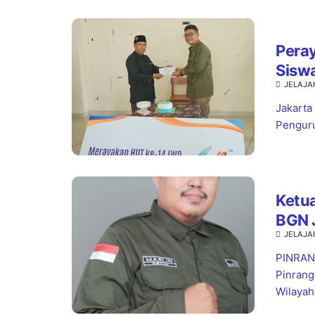
Pera
Sisw
JELAJA
Jaks
Jakarta
Penguru
Ketua
BGN 
JELAJA
Stan
PINRANG
Pinrang
Wilayah.