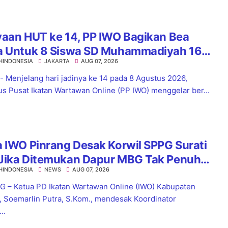
yaan HUT ke 14, PP IWO Bagikan Bea
a Untuk 8 Siswa SD Muhammadiyah 16
HINDONESIA
JAKARTA
AUG 07, 2026
el
 - Menjelang hari jadinya ke 14 pada 8 Agustus 2026,
s Pusat Ikatan Wartawan Online (PP IWO) menggelar ber...
 IWO Pinrang Desak Korwil SPPG Surati
Jika Ditemukan Dapur MBG Tak Penuhi
HINDONESIA
NEWS
AUG 07, 2026
dar
 – Ketua PD Ikatan Wartawan Online (IWO) Kabupaten
, Soemarlin Putra, S.Kom., mendesak Koordinator
..