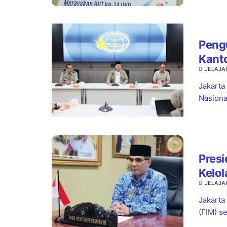
Pengu
Kant
JELAJA
Kepas
Jakarta
Nasiona
Presi
Kelol
JELAJA
Mend
Jakarta
(FIM) s