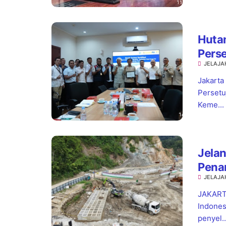
Hutam
Perse
JELAJA
Musi
Jakarta
Persetu
Keme...
Jelan
Pena
JELAJA
dan 
JAKARTA
Indones
penyel..