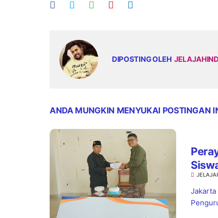
DIPOSTING OLEH
JELAJAHIN
ANDA MUNGKIN MENYUKAI POSTINGAN I
Pera
Sisw
JELAJA
Jaks
Jakarta
Penguru