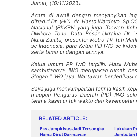
Jumat, (10/11/2023).
Acara di awali dengan menyanyikan lagu
dihadiri Dr. (HC). dr. Hasto Wardoyo, Sp.
Nasional (BKKBN yang juga (Dewan Keho
Dwikora Tono. Duta Besar Ukraina Dr. 
Nurul Zanita, presenter Metro TV Tuti Mar
se Indonesia, para Ketua PD IWO se Indon
serta tamu undangan lainnya.
Ketua umum PP IWO terpilih. Hasil Mube
sambutannya. IWO merupakan rumah besar 
Slogan " IWO jaya. Wartawan berdedikasi d
Saya juga menyampaikan terima kasih kep
maupun Pengurus Daerah (PD) IWO seluru
terima kasih untuk waktu dan kesempatann
RELATED ARTICLE
Eks Jampidsus Jadi Tersangka,
Lakukan Pe
Nama Dirut Darmawan
Jembatan 