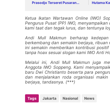
Prasodjo Terseret Pusaran
Hutama Ka
Dugaan Korupsi Batu Bara PLN
Contraflow
Langsa
Ketua Ikatan Wartawan Online (IWO) S
Pengurus Pusat (PP) IWO, menyampaikan di
kami taat dan tegak lurus, dan tentunya lo
Andi Mull Makmun berharap kedepan 
berkembang dan semakin berjaya, ribuan 
ini semakin memberikan kontribusi positi
tanpa hoax sesuai slogan kami IWO Anti 
Melalui ini, Andi Mull Makmun juga 
Anggota IWO Soppeng. Kami menyampai
baru Dwi Christianto beserta para pengu
dan menjalankan roda organisasi makin
berjaya, tandasnya. (***)
Tags
Jakarta
Nasional
News