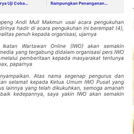
rya Uji Coba
Rampungkan Penanganan
 di KM 55 Tol Binjai–
Jalur Lembah Anai dan Malalak
oppeng Andi Mull Makmun usai acara pengukuhan
rinya hadir di acara pengukuhan ini berempat (4),
yalitas penuh kepada organisasi, ujarnya
Ikatan Wartawan Online (IWO) akan semakin
media yang tergabung didalam organisasi pers IWO
f melalui pemberitaan kepada masyarakat tentunya
Hoax, paparnya
menyampaikan. Atas nama segenap pengurus dan
kan selamat kepada Ketua Umum IWO Pusat yang
rus lainnya yang telah dikukuhkan, semoga amanah
 baik kedepannya, saya yakin IWO akan semakin