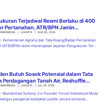
kuran Terjadwal Resmi Berlaku di 400
or Pertanahan, ATR/BPN Jamin
HINDONESIA
JAKARTA
AUG 05, 2026
tian Layanan Maksimal 7 Hari
 – Kementerian Agraria dan Tata Ruang/Badan Pertanahan
l (ATR/BPN) resmi menerapkan layanan Pengukuran Ter...
den Butuh Sosok Potensial dalam Tata
a Perdagangan Tanah Air, Reshuffle
HINDONESIA
JAKARTA
JUL 28, 2026
ag Jadi Langkah Strategis
 - Muhammad Sutisna, Co-Founder Forum Intelektual Muda
ekaligus pengamat kebijakan publik, secara konsiste...