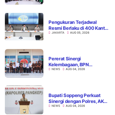
Pengukuran Terjadwal
Resmi Berlaku di 400 Kantor
JAKARTA
AUG 05, 2026
Pertanahan, ATR/BPN Jamin
Kepastian Layanan
Maksimal 7 Hari
Pererat Sinergi
Kelembagaan, BPN
NEWS
AUG 04, 2026
Kabupaten Soppeng dan
Kejari Watansoppeng
Perkuat Koordinasi
Pelayanan Pertanahan
Bupati Soppeng Perkuat
Sinergi dengan Polres, AKBP
NEWS
AUG 04, 2026
Hari Budiyanto Siap Layani
Warga 24 Jam