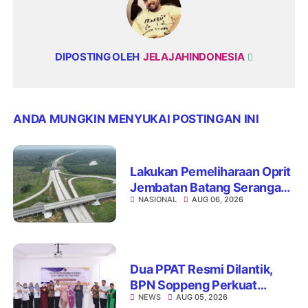
DIPOSTING OLEH
JELAJAHINDONESIA
ANDA MUNGKIN MENYUKAI POSTINGAN INI
Lakukan Pemeliharaan Oprit
Jembatan Batang Serangan,
NASIONAL
AUG 06, 2026
Hutama Karya Uji Coba
Contraflow di KM 55 Tol
Binjai–Langsa
Dua PPAT Resmi Dilantik,
BPN Soppeng Perkuat
NEWS
AUG 05, 2026
Pelayanan Pertanahan