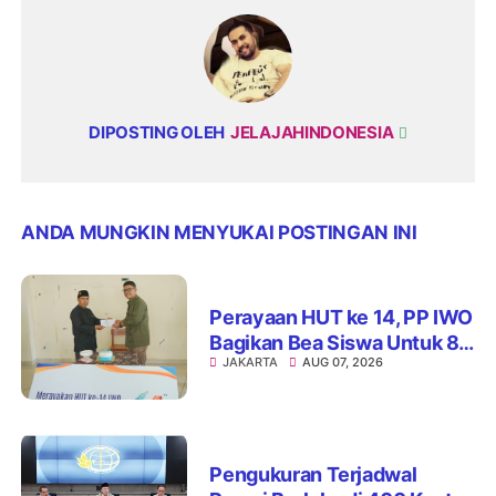
DIPOSTING OLEH
JELAJAHINDONESIA
ANDA MUNGKIN MENYUKAI POSTINGAN INI
Perayaan HUT ke 14, PP IWO
Bagikan Bea Siswa Untuk 8
JAKARTA
AUG 07, 2026
Siswa SD Muhammadiyah
16 Jaksel
Pengukuran Terjadwal