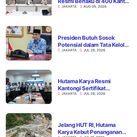
Resmi Berlaku di 400 Kantor
JAKARTA
AUG 05, 2026
Pertanahan, ATR/BPN Jamin
Kepastian Layanan
Maksimal 7 Hari
Presiden Butuh Sosok
Potensial dalam Tata Kelola
JAKARTA
JUL 28, 2026
Perdagangan Tanah Air,
Reshuffle Mendag Jadi
Langkah Strategis
Hutama Karya Resmi
Kantongi Sertifikat
JAKARTA
JUL 28, 2026
Persetujuan Laik Fungsi
Struktur Jembatan Musi V
Tol Palembang–Betung
Jelang HUT RI, Hutama
Karya Kebut Penanganan