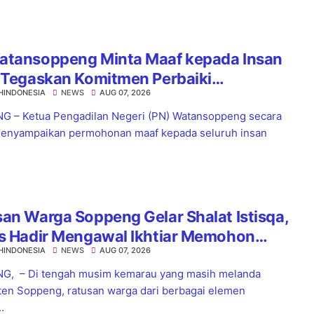
atansoppeng Minta Maaf kepada Insan
 Tegaskan Komitmen Perbaiki
HINDONESIA
NEWS
AUG 07, 2026
yanan
 – Ketua Pengadilan Negeri (PN) Watansoppeng secara
enyampaikan permohonan maaf kepada seluruh insan
an Warga Soppeng Gelar Shalat Istisqa,
es Hadir Mengawal Ikhtiar Memohon
HINDONESIA
NEWS
AUG 07, 2026
nnya Hujan
G, – Di tengah musim kemarau yang masih melanda
en Soppeng, ratusan warga dari berbagai elemen
.