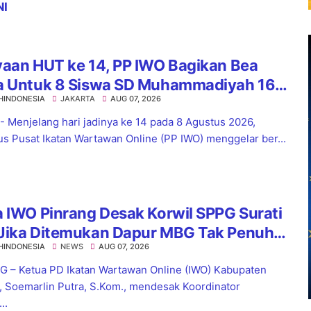
NI
yaan HUT ke 14, PP IWO Bagikan Bea
a Untuk 8 Siswa SD Muhammadiyah 16
HINDONESIA
JAKARTA
AUG 07, 2026
el
 - Menjelang hari jadinya ke 14 pada 8 Agustus 2026,
s Pusat Ikatan Wartawan Online (PP IWO) menggelar ber...
 IWO Pinrang Desak Korwil SPPG Surati
Jika Ditemukan Dapur MBG Tak Penuhi
HINDONESIA
NEWS
AUG 07, 2026
dar
 – Ketua PD Ikatan Wartawan Online (IWO) Kabupaten
, Soemarlin Putra, S.Kom., mendesak Koordinator
..