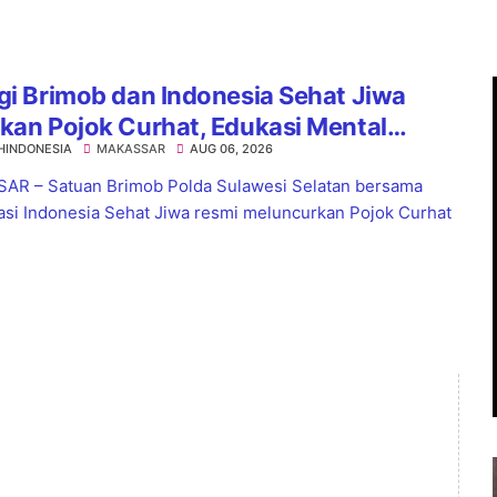
gi Brimob dan Indonesia Sehat Jiwa
kan Pojok Curhat, Edukasi Mental
HINDONESIA
MAKASSAR
AUG 06, 2026
a Anti-Bullying
R – Satuan Brimob Polda Sulawesi Selatan bersama
asi Indonesia Sehat Jiwa resmi meluncurkan Pojok Curhat