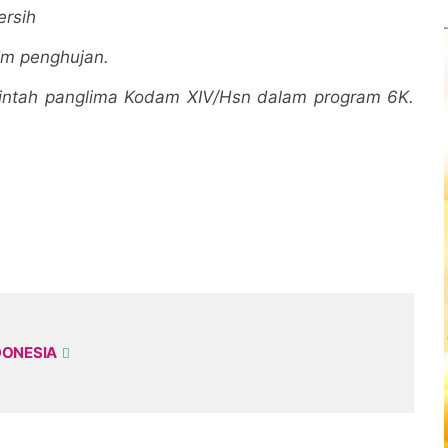
ersih
im penghujan.
rintah panglima Kodam XIV/Hsn dalam program 6K.
DONESIA