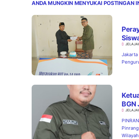
ANDA MUNGKIN MENYUKAI POSTINGAN I
Pera
Sisw
JELAJA
Jaks
Jakarta
Penguru
Ketua
BGN 
JELAJA
Stan
PINRANG
Pinrang
Wilayah.