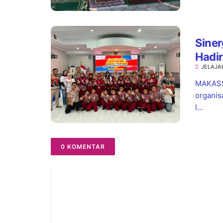
Siner
Hadir
JELAJA
hingg
MAKASSA
organis
I...
0 KOMENTAR