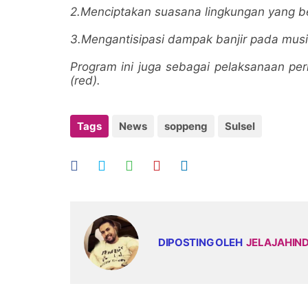
2.Menciptakan suasana lingkungan yang b
3.Mengantisipasi dampak banjir pada mus
Program ini juga sebagai pelaksanaan pe
(red).
Tags
News
soppeng
Sulsel
DIPOSTING OLEH
JELAJAHIN