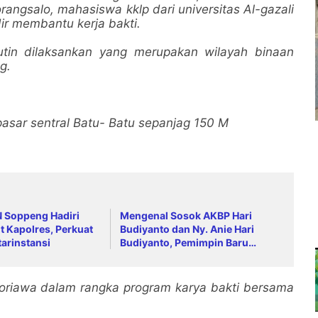
angsalo, mahasiswa kklp dari universitas Al-gazali
r membantu kerja bakti.
utin dilaksankan yang merupakan wilayah binaan
g.
pasar sentral Batu- Batu sepanjag 150 M
N Soppeng Hadiri
Mengenal Sosok AKBP Hari
t Kapolres, Perkuat
Budiyanto dan Ny. Anie Hari
tarinstansi
Budiyanto, Pemimpin Baru
Keluarga Besar Polres Soppeng
ioriawa dalam rangka program karya bakti bersama