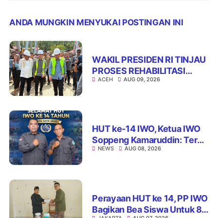
ANDA MUNGKIN MENYUKAI POSTINGAN INI
WAKIL PRESIDEN RI TINJAU
PROSES REHABILITASI
ACEH
AUG 09, 2026
JEMBATAN LUMUT,
DORONG PENGUATAN
KONEKTIVITAS DI ACEH
HUT ke-14 IWO, Ketua IWO
Soppeng Kamaruddin: Terus
NEWS
AUG 08, 2026
Jaga Integritas dan Nama
Baik Organisasi
Perayaan HUT ke 14, PP IWO
Bagikan Bea Siswa Untuk 8
JAKARTA
AUG 07, 2026