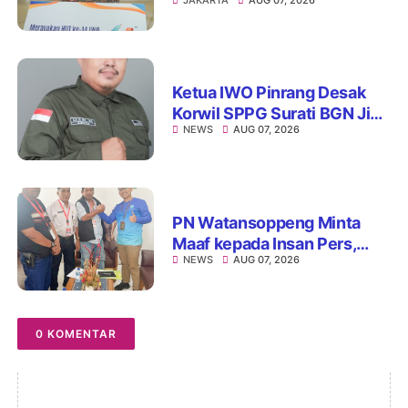
Siswa SD Muhammadiyah
16 Jaksel
Ketua IWO Pinrang Desak
Korwil SPPG Surati BGN Jika
NEWS
AUG 07, 2026
Ditemukan Dapur MBG Tak
Penuhi Standar
PN Watansoppeng Minta
Maaf kepada Insan Pers,
NEWS
AUG 07, 2026
Tegaskan Komitmen
Perbaiki Pelayanan
0 KOMENTAR