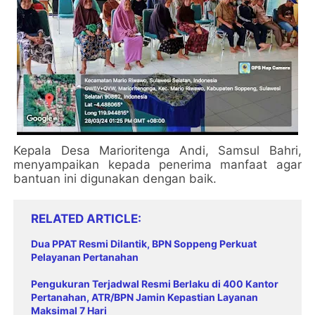
Kepala Desa Marioritenga Andi, Samsul Bahri,
menyampaikan kepada penerima manfaat agar
bantuan ini digunakan dengan baik.
RELATED ARTICLE
Dua PPAT Resmi Dilantik, BPN Soppeng Perkuat
Pelayanan Pertanahan
Pengukuran Terjadwal Resmi Berlaku di 400 Kantor
Pertanahan, ATR/BPN Jamin Kepastian Layanan
Maksimal 7 Hari