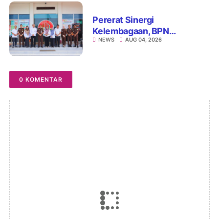
Pererat Sinergi
Kelembagaan, BPN
NEWS
AUG 04, 2026
Kabupaten Soppeng dan
Kejari Watansoppeng
Perkuat Koordinasi
Pelayanan Pertanahan
0 KOMENTAR