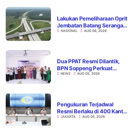
Bullying
Lakukan Pemeliharaan Oprit
Jembatan Batang Serangan,
NASIONAL
AUG 06, 2026
Hutama Karya Uji Coba
Contraflow di KM 55 Tol
Binjai–Langsa
Dua PPAT Resmi Dilantik,
BPN Soppeng Perkuat
NEWS
AUG 05, 2026
Pelayanan Pertanahan
Pengukuran Terjadwal
Resmi Berlaku di 400 Kantor
JAKARTA
AUG 05, 2026
Pertanahan, ATR/BPN Jamin
Kepastian Layanan
Maksimal 7 Hari