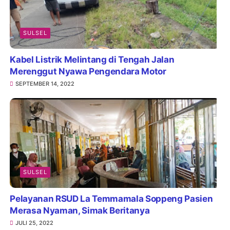
SULSEL
Kabel Listrik Melintang di Tengah Jalan
Merenggut Nyawa Pengendara Motor
SEPTEMBER 14, 2022
SULSEL
Pelayanan RSUD La Temmamala Soppeng Pasien
Merasa Nyaman, Simak Beritanya
JULI 25, 2022