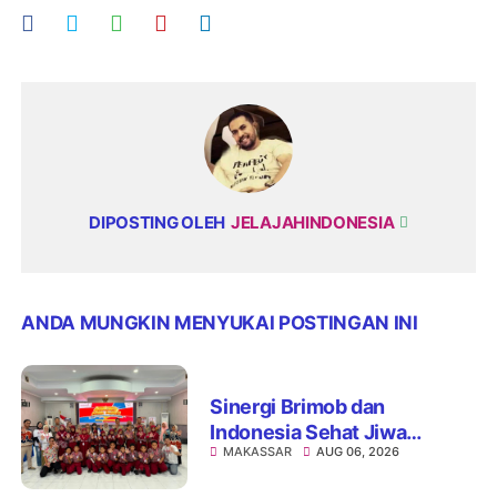
DIPOSTING OLEH
JELAJAHINDONESIA
ANDA MUNGKIN MENYUKAI POSTINGAN INI
Sinergi Brimob dan
Indonesia Sehat Jiwa
MAKASSAR
AUG 06, 2026
Hadirkan Pojok Curhat,
Edukasi Mental hingga Anti-